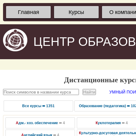
Главная
Курсы
О компан
ЦЕНТР ОБРАЗО
Дистанционные кур
УМНЫЙ ПОИС
Все курсы ➠ 1351
Образование (педагогика) ➠ 10
А
дм.- хоз. обеспечение
➠ 4
К
уклотерапия
➠ 4
К
ультурно-досуговая деятель
А
нглийский язык
➠ 4