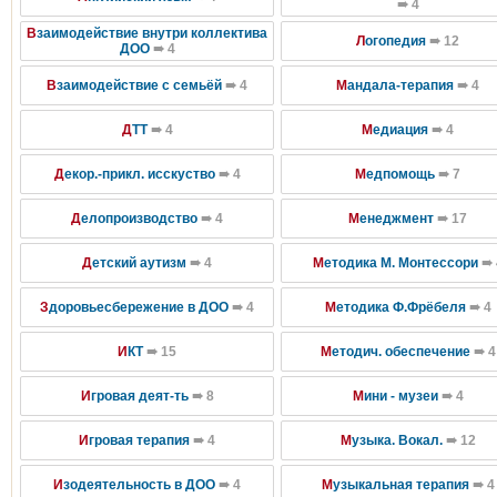
➠ 4
В
заимодействие внутри коллектива
Л
огопедия
➠ 12
ДОО
➠ 4
В
заимодействие с семьёй
➠ 4
М
андала-терапия
➠ 4
Д
ТТ
➠ 4
М
едиация
➠ 4
Д
екор.-прикл. исскуство
➠ 4
М
едпомощь
➠ 7
Д
елопроизводство
➠ 4
М
енеджмент
➠ 17
Д
етский аутизм
➠ 4
М
етодика М. Монтессори
➠ 
З
доровьесбережение в ДОО
➠ 4
М
етодика Ф.Фрёбеля
➠ 4
И
КТ
➠ 15
М
етодич. обеспечение
➠ 4
И
гровая деят-ть
➠ 8
М
ини - музеи
➠ 4
И
гровая терапия
➠ 4
М
узыка. Вокал.
➠ 12
И
зодеятельность в ДОО
➠ 4
М
узыкальная терапия
➠ 4