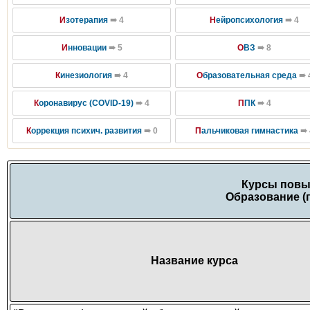
И
зотерапия
➠ 4
Н
ейропсихология
➠ 4
И
нновации
➠ 5
О
ВЗ
➠ 8
К
инезиология
➠ 4
О
бразовательная среда
➠ 
К
оронавирус (COVID-19)
➠ 4
П
ПК
➠ 4
К
оррекция психич. развития
➠ 0
П
альчиковая гимнастика
➠ 
Курсы повы
Образование (
Название курса