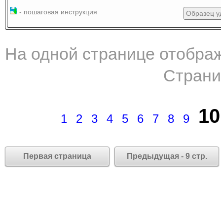
- пошаговая инструкция
Образец у
На одной странице отображ
Страни
10
1
2
3
4
5
6
7
8
9
Первая страница
Предыдущая - 9 стр.