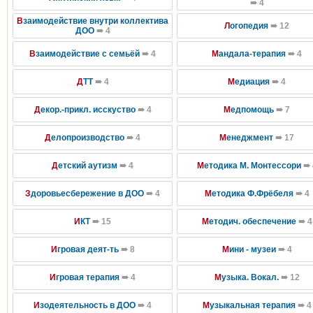
➠ 4
В
заимодействие внутри коллектива
Л
огопедия
➠ 12
ДОО
➠ 4
В
заимодействие с семьёй
➠ 4
М
андала-терапия
➠ 4
Д
ТТ
➠ 4
М
едиация
➠ 4
Д
екор.-прикл. исскуство
➠ 4
М
едпомощь
➠ 7
Д
елопроизводство
➠ 4
М
енеджмент
➠ 17
Д
етский аутизм
➠ 4
М
етодика М. Монтессори
➠ 
З
доровьесбережение в ДОО
➠ 4
М
етодика Ф.Фрёбеля
➠ 4
И
КТ
➠ 15
М
етодич. обеспечение
➠ 4
И
гровая деят-ть
➠ 8
М
ини - музеи
➠ 4
И
гровая терапия
➠ 4
М
узыка. Вокал.
➠ 12
И
зодеятельность в ДОО
➠ 4
М
узыкальная терапия
➠ 4