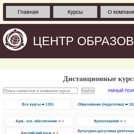
Главная
Курсы
О компан
ЦЕНТР ОБРАЗО
Дистанционные кур
УМНЫЙ ПОИС
Все курсы ➠ 1351
Образование (педагогика) ➠ 10
А
дм.- хоз. обеспечение
➠ 4
К
уклотерапия
➠ 4
К
ультурно-досуговая деятель
А
нглийский язык
➠ 4