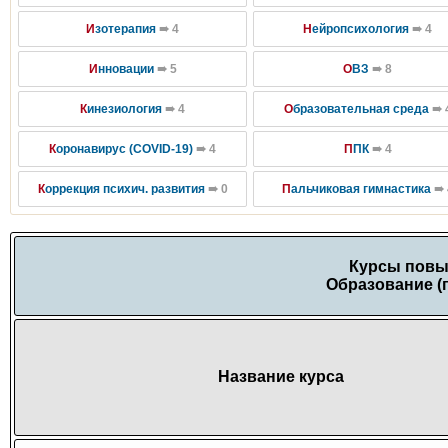
И
зотерапия
➠ 4
Н
ейропсихология
➠ 4
И
нновации
➠ 5
О
ВЗ
➠ 8
К
инезиология
➠ 4
О
бразовательная среда
➠ 
К
оронавирус (COVID-19)
➠ 4
П
ПК
➠ 4
К
оррекция психич. развития
➠ 0
П
альчиковая гимнастика
➠ 
Курсы повы
Образование (
Название курса