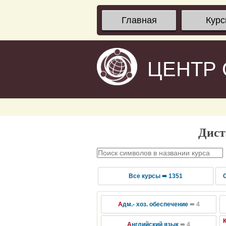
Главная
Кур
ЦЕНТР
Дист
Все курсы ➠ 1351
А
дм.- хоз. обеспечение
➠ 4
А
нглийский язык
➠ 4