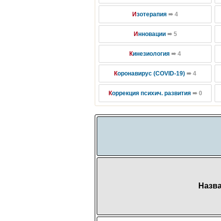
И
зотерапия
➠ 4
И
нновации
➠ 5
К
инезиология
➠ 4
К
оронавирус (COVID-19)
➠ 4
К
оррекция психич. развития
➠ 0
Назва