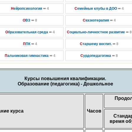
Н
ейропсихология
➠ 4
С
емейные клубы в ДОО
➠ 4
О
ВЗ
➠ 8
С
казкотерапия
➠ 4
О
бразовательная среда
➠ 4
С
оциально-личностное развитие
➠ 8
П
ПК
➠ 4
С
таршему воспит.
➠ 8
П
альчиковая гимнастика
➠ 4
С
урдопедагогика
➠ 8
Курсы повышения квалификации.
Образование (педагогика) - Дошкольное
Продол
ние курса
Часов
Станда
время об