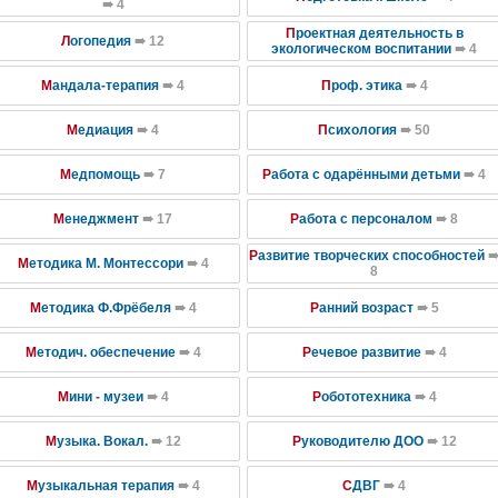
➠ 4
П
роектная деятельность в
Л
огопедия
➠ 12
экологическом воспитании
➠ 4
М
андала-терапия
➠ 4
П
роф. этика
➠ 4
М
едиация
➠ 4
П
сихология
➠ 50
М
едпомощь
➠ 7
Р
абота с одарёнными детьми
➠ 4
М
енеджмент
➠ 17
Р
абота с персоналом
➠ 8
Р
азвитие творческих cпoсобностей
М
етодика М. Монтессори
➠ 4
8
М
етодика Ф.Фрёбеля
➠ 4
Р
анний возраст
➠ 5
М
етодич. обеспечение
➠ 4
Р
ечевое развитие
➠ 4
М
ини - музеи
➠ 4
Р
обототехника
➠ 4
М
узыка. Вокал.
➠ 12
Р
уководителю ДОО
➠ 12
М
узыкальная терапия
➠ 4
С
ДВГ
➠ 4