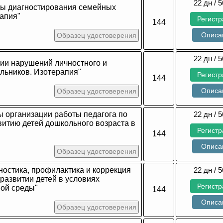
22 дн / 5
ды диагностирования семейных
апия"
Регист
144
Описа
Образец удостоверения
22 дн / 5
ии нарушений личностного и
льников. Изотерапия"
Регист
144
Описа
Образец удостоверения
 организации работы педагога по
22 дн / 5
витию детей дошкольного возраста в
Регист
144
Описа
Образец удостоверения
ностика, профилактика и коррекция
22 дн / 5
развитии детей в условиях
Регист
ной среды"
144
Описа
Образец удостоверения