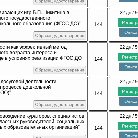
Образец удостоверения
вивающих игр Б.П. Никитина в
22 дн / 5
ого государственного
Регист
школьного образования (ФГОС ДО)"
144
Описа
Образец удостоверения
ности как эффективный метод
22 дн / 5
ого возраста интереса и
Регист
де в условиях реализации ФГОС ДО"
144
Описа
Образец удостоверения
досуговой деятельности
22 дн / 5
 процессе дошкольной
Регист
ДОО)"
144
Описа
Образец удостоверения
ровождение кураторов, специалистов
22 дн / 5
классных руководителей, социальных
Регист
ных образовательных организаций"
144
Описа