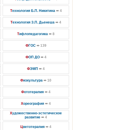
Т
ехнология Б.П. Никитина
➠ 4
Т
ехнология З.П. Дьенеша
➠ 4
Т
ифлопедагогика
➠ 8
Ф
ГОС
➠ 139
Ф
ОП ДО
➠ 4
➠
Ф
ЭМП
➠ 4
Ф
изкультура
➠ 10
Ф
ототерапия
➠ 4
Х
ореография
➠ 4
Х
удожественно-эстетическое
развитие
➠ 4
Ц
ветотерапия
➠ 4