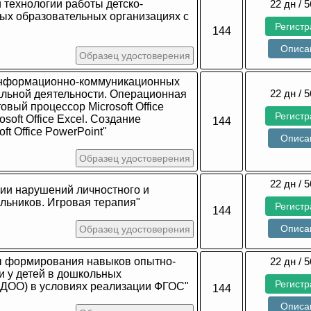
технологии работы детско-
22 дн / 5
ных образовательных организациях с
Регист
144
Описа
Образец удостоверения
информационно-коммуникационных
22 дн / 5
альной деятельности. Операционная
овый процессор Microsoft Office
Регист
soft Office Excel. Создание
144
ft Office PowerPoint"
Описа
Образец удостоверения
22 дн / 5
ии нарушений личностного и
льников. Игровая терапия"
Регист
144
Описа
Образец удостоверения
 формирования навыков опытно-
22 дн / 5
и у детей в дошкольных
Регист
(ДОО) в условиях реализации ФГОС"
144
Описа