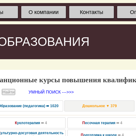
сы
О компании
Контакты
О
 ОБРАЗОВАНИЯ
анционные курсы повышения квалифи
УМНЫЙ ПОИСК --->>>
Образование (педагогика) ➠ 1020
Дошкольное ▼ 379
К
уклотерапия
➠ 4
П
есочная терапия
➠ 4
К
ультурно-досуговая деятельность
П
одготовка к школе
➠ 4