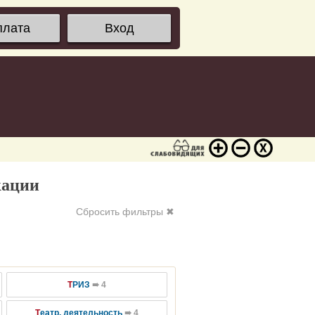
плата
Вход
кации
Сбросить фильтры ✖
Т
РИЗ
➠ 4
Т
еатр. деятельность
➠ 4