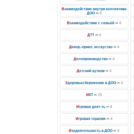
В
заимодействие внутри коллектива
ДОО
➠ 4
В
заимодействие с семьёй
➠ 4
Д
ТТ
➠ 4
Д
екор.-прикл. исскуство
➠ 4
Д
елопроизводство
➠ 4
Д
етский аутизм
➠ 4
З
доровьесбережение в ДОО
➠ 4
И
КТ
➠ 15
И
гровая деят-ть
➠ 8
И
гровая терапия
➠ 4
И
зодеятельность в ДОО
➠ 4