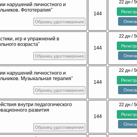
22 дн / 5
ии нарушений личностного и
льников. Фототерапия"
Регист
144
Описа
Образец удостоверения
22 дн / 5
тики, игр и упражнений в
льного возраста"
Регист
144
Описа
Образец удостоверения
22 дн / 5
ии нарушений личностного и
льников. Музыкальная терапия"
Регист
144
Описа
Образец удостоверения
ствия внутри педагогического
22 дн / 5
овационного развития
Регист
144
Описа
Образец удостоверения