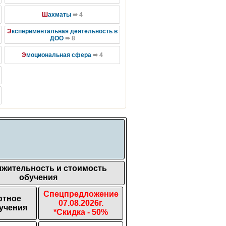
Ш
ахматы
➠ 4
Э
кспериментальная деятельность в
ДОО
➠ 8
Э
моциональная сфера
➠ 4
жительность и стоимость
обучения
Спецпредложение
ртное
07.08.2026г.
учения
*Скидка - 50%