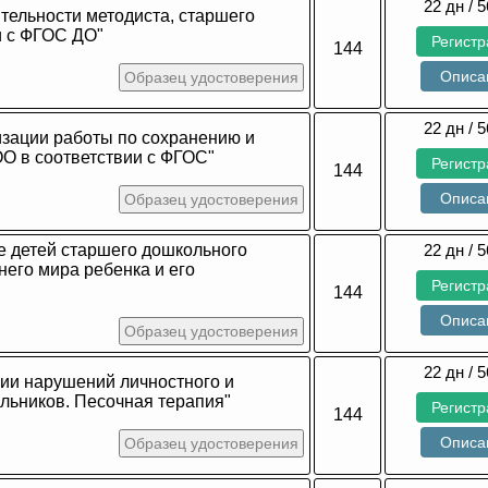
22 дн / 5
ельности методиста, старшего
и с ФГОС ДО"
Регист
144
Описа
Образец удостоверения
22 дн / 5
зации работы по сохранению и
ОО в соответствии с ФГОС"
Регист
144
Описа
Образец удостоверения
е детей старшего дошкольного
22 дн / 5
него мира ребенка и его
Регист
144
Описа
Образец удостоверения
22 дн / 5
ии нарушений личностного и
льников. Песочная терапия"
Регист
144
Описа
Образец удостоверения