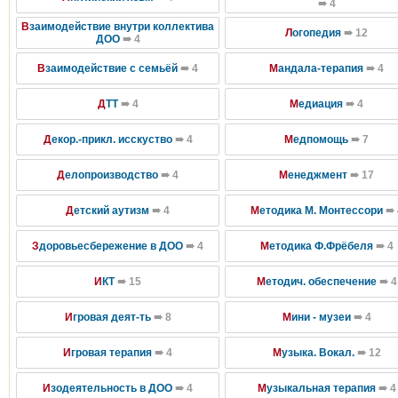
➠ 4
В
заимодействие внутри коллектива
Л
огопедия
➠ 12
ДОО
➠ 4
В
заимодействие с семьёй
➠ 4
М
андала-терапия
➠ 4
Д
ТТ
➠ 4
М
едиация
➠ 4
Д
екор.-прикл. исскуство
➠ 4
М
едпомощь
➠ 7
Д
елопроизводство
➠ 4
М
енеджмент
➠ 17
Д
етский аутизм
➠ 4
М
етодика М. Монтессори
➠ 
З
доровьесбережение в ДОО
➠ 4
М
етодика Ф.Фрёбеля
➠ 4
И
КТ
➠ 15
М
етодич. обеспечение
➠ 4
И
гровая деят-ть
➠ 8
М
ини - музеи
➠ 4
И
гровая терапия
➠ 4
М
узыка. Вокал.
➠ 12
И
зодеятельность в ДОО
➠ 4
М
узыкальная терапия
➠ 4