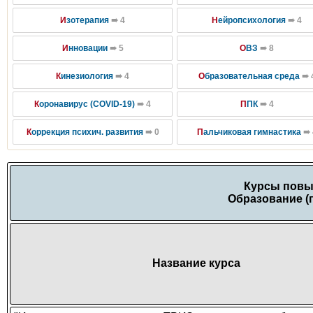
И
зотерапия
➠ 4
Н
ейропсихология
➠ 4
И
нновации
➠ 5
О
ВЗ
➠ 8
К
инезиология
➠ 4
О
бразовательная среда
➠ 
К
оронавирус (COVID-19)
➠ 4
П
ПК
➠ 4
К
оррекция психич. развития
➠ 0
П
альчиковая гимнастика
➠ 
Курсы повы
Образование (
Название курса