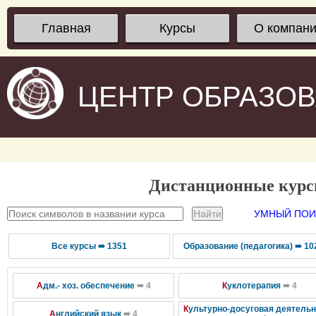
Главная
Курсы
О компан
ЦЕНТР ОБРАЗО
Дистанционные кур
УМНЫЙ ПОИС
Все курсы ➠ 1351
Образование (педагогика) ➠ 10
А
дм.- хоз. обеспечение
➠ 4
К
уклотерапия
➠ 4
К
ультурно-досуговая деятель
А
нглийский язык
➠ 4