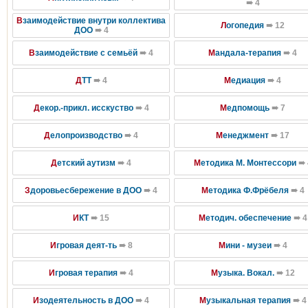
➠ 4
В
заимодействие внутри коллектива
Л
огопедия
➠ 12
ДОО
➠ 4
В
заимодействие с семьёй
➠ 4
М
андала-терапия
➠ 4
Д
ТТ
➠ 4
М
едиация
➠ 4
Д
екор.-прикл. исскуство
➠ 4
М
едпомощь
➠ 7
Д
елопроизводство
➠ 4
М
енеджмент
➠ 17
Д
етский аутизм
➠ 4
М
етодика М. Монтессори
➠ 
З
доровьесбережение в ДОО
➠ 4
М
етодика Ф.Фрёбеля
➠ 4
И
КТ
➠ 15
М
етодич. обеспечение
➠ 4
И
гровая деят-ть
➠ 8
М
ини - музеи
➠ 4
И
гровая терапия
➠ 4
М
узыка. Вокал.
➠ 12
И
зодеятельность в ДОО
➠ 4
М
узыкальная терапия
➠ 4