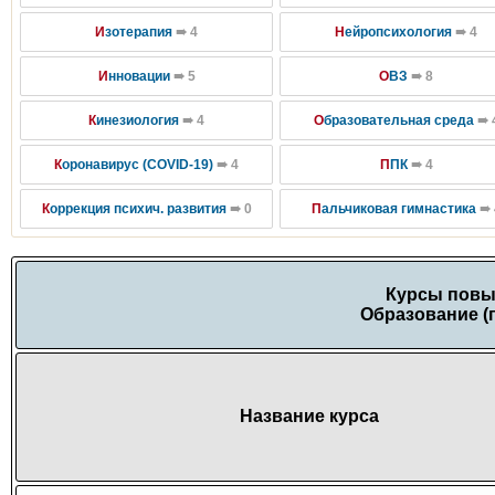
И
зотерапия
➠ 4
Н
ейропсихология
➠ 4
И
нновации
➠ 5
О
ВЗ
➠ 8
К
инезиология
➠ 4
О
бразовательная среда
➠ 
К
оронавирус (COVID-19)
➠ 4
П
ПК
➠ 4
К
оррекция психич. развития
➠ 0
П
альчиковая гимнастика
➠ 
Курсы повы
Образование (
Название курса