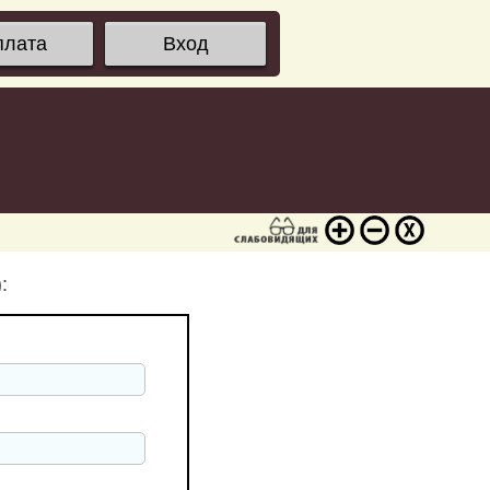
плата
Вход
: