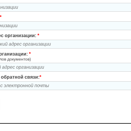
*
с организации:
*
рганизации:
*
лов документов)
я обратной связи:
*