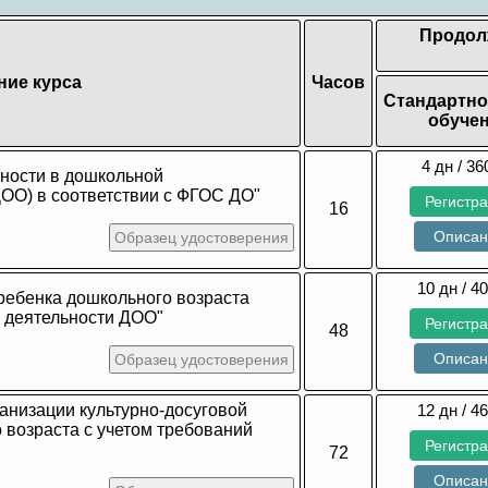
Продол
ние курса
Часов
Стандартно
обуче
4 дн / 36
ьности в дошкольной
ДОО) в соответствии с ФГОС ДО"
Регистр
16
Описа
Образец удостоверения
10 дн / 40
ребенка дошкольного возраста
й деятельности ДОО"
Регистр
48
Описа
Образец удостоверения
анизации культурно-досуговой
12 дн / 46
 возраста с учетом требований
Регистр
72
Описа