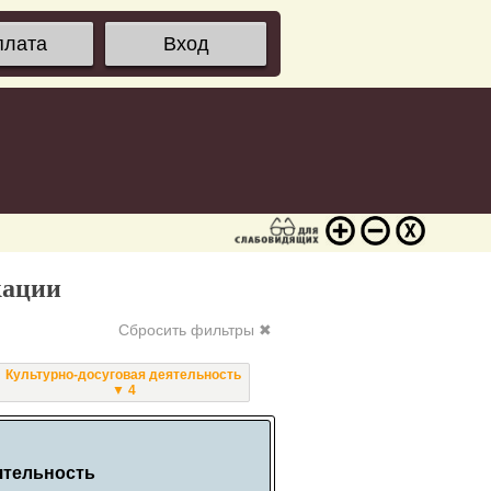
плата
Вход
кации
Сбросить фильтры ✖
Культурно-досуговая деятельность
▼ 4
ятельность