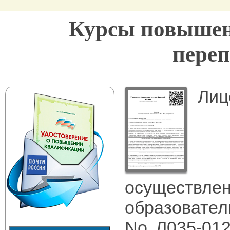
Курсы повышен
переп
Лиц
осуществле
образовател
No Л035-012