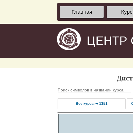
Главная
Кур
ЦЕНТР
Дист
Все курсы ➠ 1351