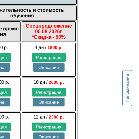
жительность и стоимость
обучения
Спецпредложение
е время
06.08.2026г.
ия
*Скидка - 50%
0 р.
4 дн /
1800 р.
ция
Регистрация
ие
Описание
Напоминание
00 р.
10 дн /
2000 р.
ция
Регистрация
ие
Описание
00 р.
12 дн /
2300 р.
ция
Регистрация
ие
Описание