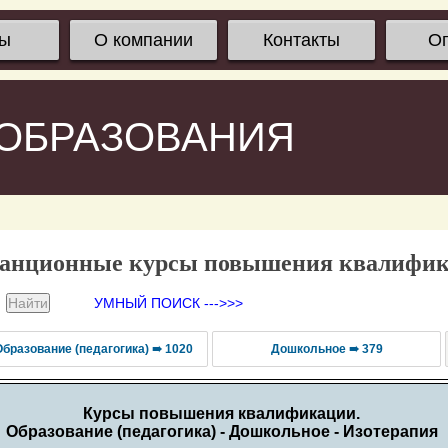
сы
О компании
Контакты
О
 ОБРАЗОВАНИЯ
анционные курсы повышения квалифи
УМНЫЙ ПОИСК --->>>
Образование (педагогика) ➠ 1020
Дошкольное ➠ 379
Курсы повышения квалификации.
Образование (педагогика) - Дошкольное - Изотерапия