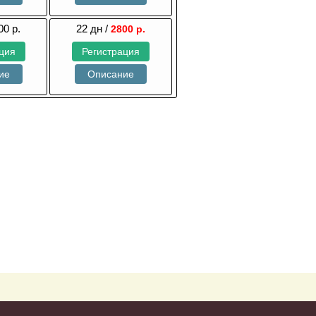
00 р.
22 дн /
2800 р.
ция
Регистрация
ие
Описание