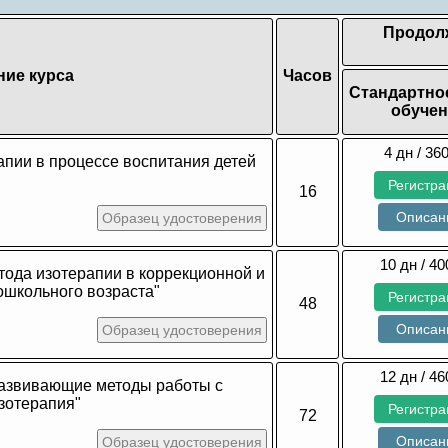
Продол
ние курса
Часов
Стандартно
обучен
4 дн / 360
апии в процессе воспитания детей
Регистра
16
Описан
Образец удостоверения
10 дн / 40
тода изотерапии в коррекционной и
ошкольного возраста"
Регистра
48
Описан
Образец удостоверения
12 дн / 46
развивающие методы работы с
зотерапия"
Регистра
72
Описан
Образец удостоверения