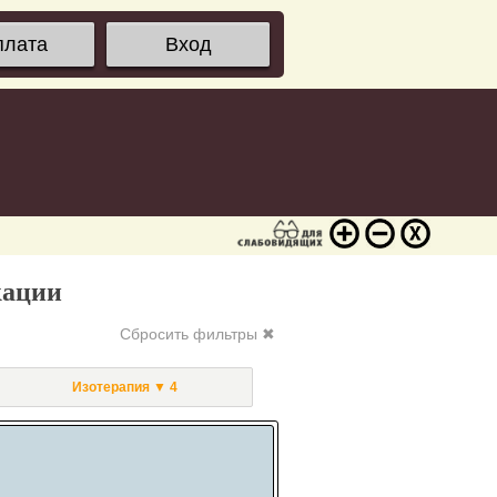
плата
Вход
кации
Сбросить фильтры ✖
Изотерапия ▼ 4