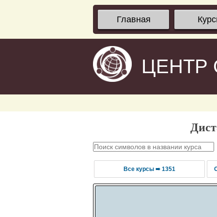
Главная
Кур
ЦЕНТР
Дист
Все курсы ➠ 1351