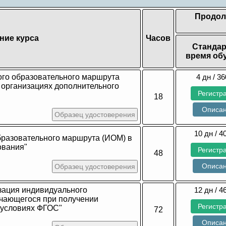
Продол
ние курса
Часов
Стандар
время об
го образовательного маршрута
4 дн / 36
 организациях дополнительного
Регистр
18
Описа
Образец удостоверения
10 дн / 4
бразовательного маршрута (ИОМ) в
ования"
Регистр
48
Описа
Образец удостоверения
изация индивидуального
12 дн / 4
чающегося при получении
Регистр
 условиях ФГОС"
72
Описа