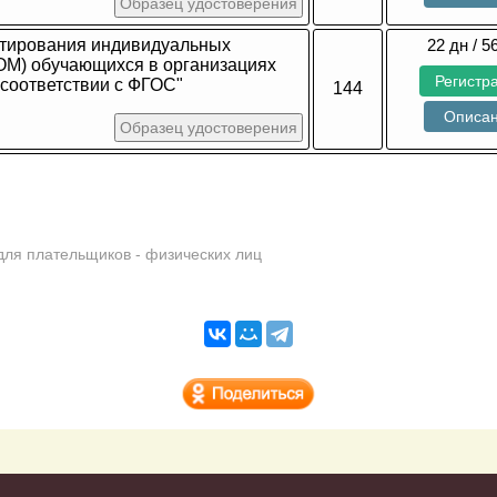
Образец удостоверения
тирования индивидуальных
22 дн / 5
ОМ) обучающихся в организациях
Регистр
 соответствии с ФГОС"
144
Описа
Образец удостоверения
для плательщиков - физических лиц