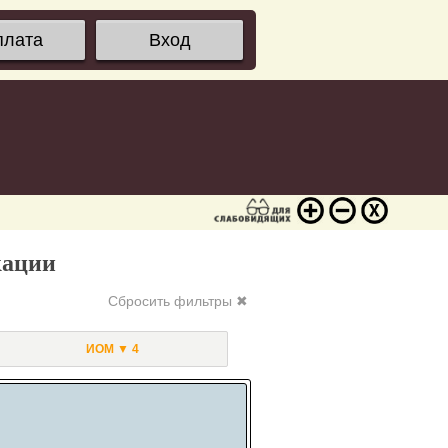
плата
Вход
кации
Сбросить фильтры ✖
ИОМ ▼ 4