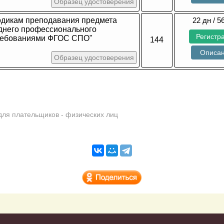
Образец удостоверения
одикам преподавания предмета
22 дн / 5
еднего профессионального
Регистр
требованиями ФГОС СПО"
144
Описа
Образец удостоверения
для плательщиков - физических лиц