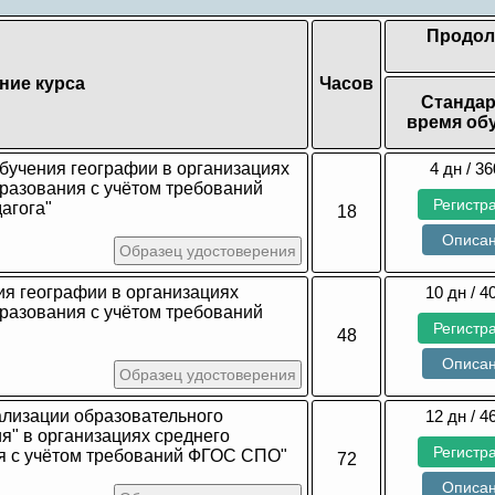
Продол
ние курса
Часов
Стандар
время об
бучения географии в организациях
4 дн / 36
разования с учётом требований
Регистр
агога"
18
Описа
Образец удостоверения
я географии в организациях
10 дн / 4
разования с учётом требований
Регистр
48
Описа
Образец удостоверения
ализации образовательного
12 дн / 4
я" в организациях среднего
Регистр
я с учётом требований ФГОС СПО"
72
Описа