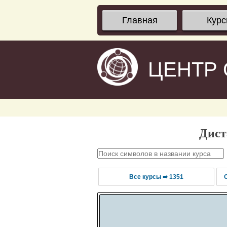
Главная
Кур
ЦЕНТР
Дист
Все курсы ➠ 1351