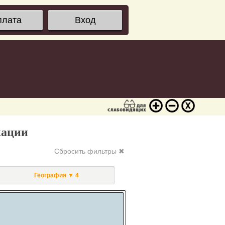
плата
Вход
кации
Сбросить фильтры ✖
География ▼ 4