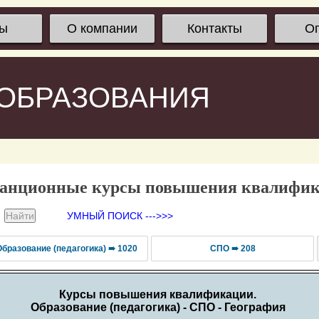
сы
О компании
Контакты
О
 ОБРАЗОВАНИЯ
анционные курсы повышения квалифи
УМНЫЙ ПОИСК --->>>
Образование (педагогика) ➠ 1020
СПО ➠ 208
Курсы повышения квалификации.
Образование (педагогика) - СПО - География