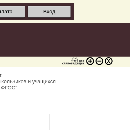
плата
Вход
:
школьников и учащихся
и ФГОС"