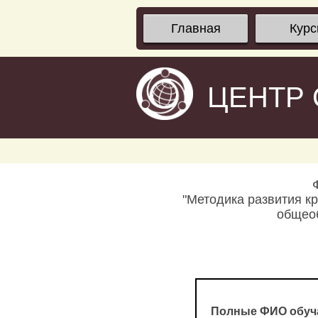
Главная
Кур
ЦЕНТР
"Методика развития к
общеоб
Полные ФИО обуч