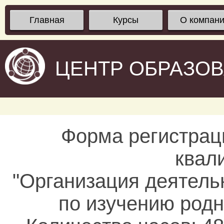
Главная
Курсы
О компан
ЦЕНТР ОБРАЗО
Форма регистрац
квал
"Организация деятель
по изучению род