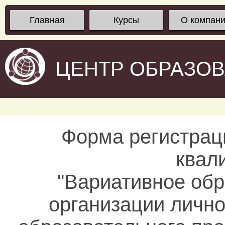
Главная
Курсы
О компан
ЦЕНТР ОБРАЗО
Форма регистрац
квал
"Вариативное об
организации личн