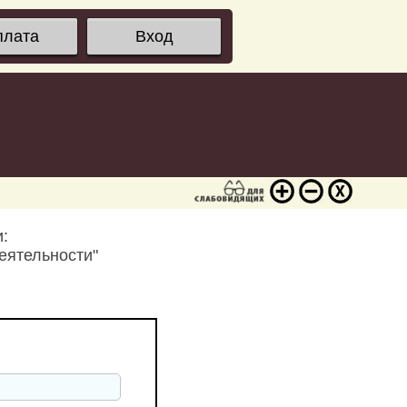
плата
Вход
:
еятельности"