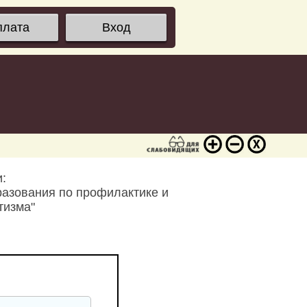
плата
Вход
:
разования по профилактике и
тизма"