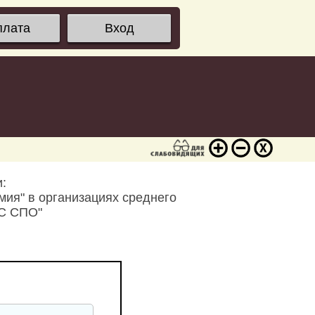
плата
Вход
:
мия" в организациях среднего
ОС СПО"