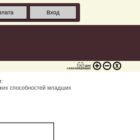
плата
Вход
:
ских способностей младших