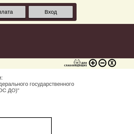
плата
Вход
:
дерального государственного
ОС ДО)"