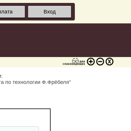
плата
Вход
:
а по технологии Ф.Фрёбеля"