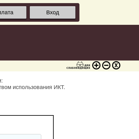
плата
Вход
:
твом использования ИКТ.