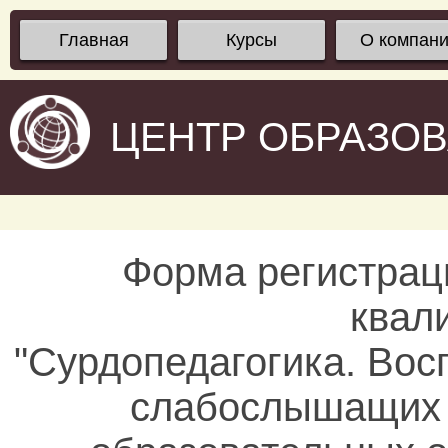
Главная
Курсы
О компан
ЦЕНТР ОБРАЗО
Форма регистрац
квал
"Сурдопедагогика. Вос
слабослышащих 