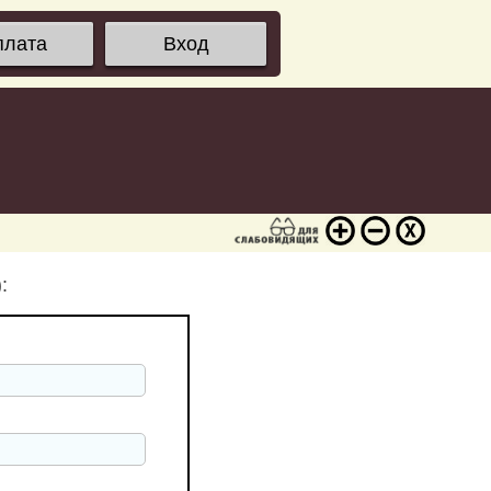
плата
Вход
: