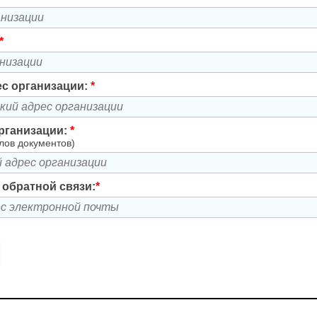
*
с организации:
*
рганизации:
*
лов документов)
я обратной связи:
*