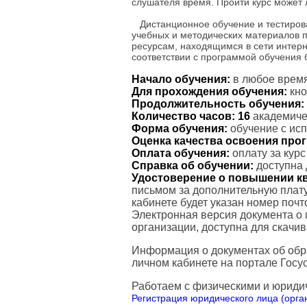
слушателя время. Пройти курс может
Дистанционное обучение и тестиров
учебных и методических материалов 
ресурсам, находящимся в сети интерн
соответствии с программой обучения
Начало обучения:
в любое время
Для прохождения обучения:
кно
Продолжительность обучения:
Количество часов:
16
академичес
Форма обучения:
обучение с ис
Оценка качества освоения пр
Оплата обучения:
оплату за кур
Справка об обучении:
доступна 
Удостоверение о повышении к
письмом за дополнительную плату
кабинете будет указан номер поч
Электронная версия документа о
организации, доступна для скачи
Информация о документах об обр
личном кабинете на портале Госус
Работаем с физическими и юриди
Регистрация юридического лица (орган