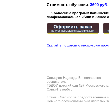
Стоимость обучения:
3600 руб.
К освоению программ повышения 
профессиональное и/или высшее о
Оформить заказ
Скачайте пошаговую инструкцию прох
Савицкая Надежда Вячеславовна
воспитатель
ГБДОУ детский сад №7 Московского р
Санкт-Петербург
Отзыв: Спасибо за предоставленные м
Немного сложноватый был итоговый те