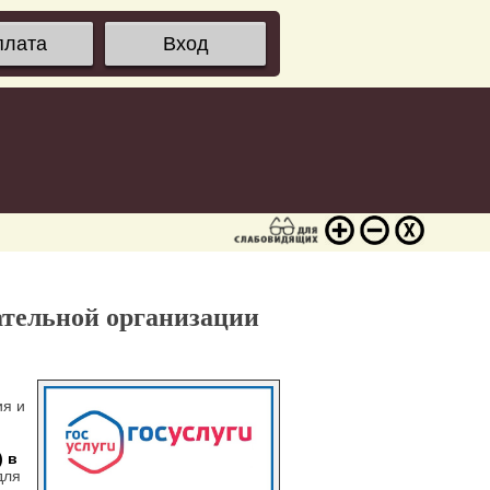
плата
Вход
ательной организации
ия и
 в
для