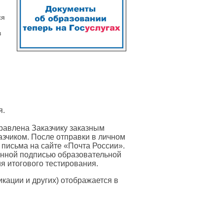
ся
в
я.
равлена Заказчику заказным
азчиком. После отправки в личном
 письма на сайте «Почта России».
онной подписью образовательной
я итогового тестирования.
ации и других) отображается в