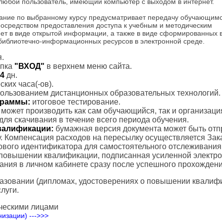
 любой пользователь, имеющий компьютер с выходом в интернет.
ание по выбранному курсу предусматривает передачу обучающим
посредством предоставления доступа к учебным и методическим
ет в виде открытой информации, а также в виде сформированных 
 библиотечно-информационных ресурсов в электронной среде.
.
пка
"ВХОД"
в верхнем меню сайта.
4
дн.
ких часа(-ов).
пользованием дистанционных образовательных технологий.
ограммы:
итоговое тестирование.
с может производить как сам обучающийся, так и организаци
для скачивания в течение всего периода обучения.
валификации:
бумажная версия документа может быть отп
. Компенсация расходов на пересылку осуществляется Зак
тового идентификатора для самостоятельного отслеживания
 повышении квалификации, подписанная усиленной электр
вания в личном кабинете сразу после успешного прохождени
азовании (дипломах, удостоверениях о повышении квалифик
луги.
ческими лицами
изации) --->>>