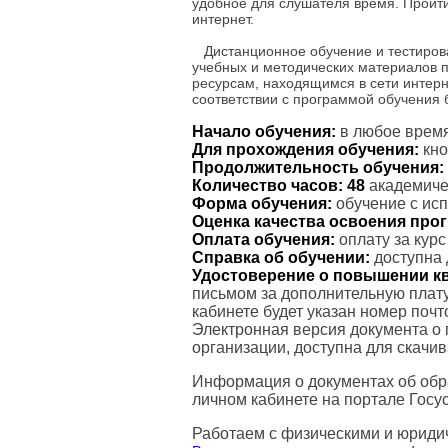
удобное для слушателя время. Пройт
интернет.
Дистанционное обучение и тестиров
учебных и методических материалов 
ресурсам, находящимся в сети интерн
соответствии с программой обучения
Начало обучения:
в любое время
Для прохождения обучения:
кно
Продолжительность обучения:
Количество часов:
48
академичес
Форма обучения:
обучение с ис
Оценка качества освоения пр
Оплата обучения:
оплату за кур
Справка об обучении:
доступна 
Удостоверение о повышении к
письмом за дополнительную плату
кабинете будет указан номер поч
Электронная версия документа о
организации, доступна для скачи
Информация о документах об обр
личном кабинете на портале Госус
Работаем с физическими и юриди