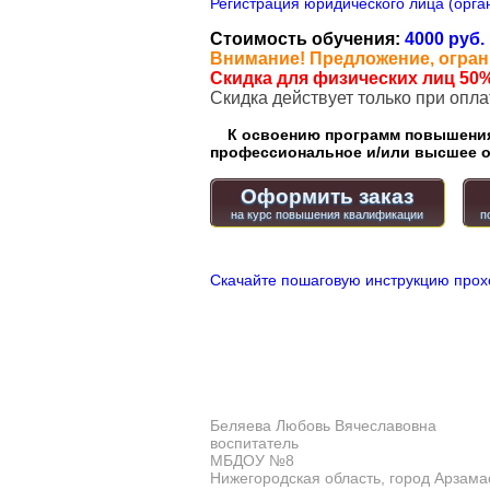
Регистрация юридического лица (орган
Стоимость обучения:
4000 руб.
Внимание! Предложение, огран
Скидка для физических лиц 50%
Cкидка действует только при опл
К освоению программ повышения 
профессиональное и/или высшее о
Оформить заказ
Скачайте пошаговую инструкцию прох
Беляева Любовь Вячеславовна
воспитатель
МБДОУ №8
Нижегородская область, город Арзама