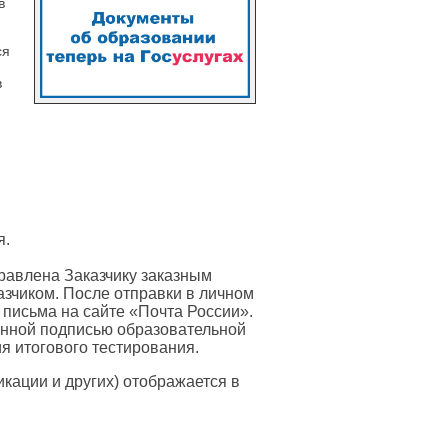
в
ся
в
я.
равлена Заказчику заказным
азчиком. После отправки в личном
 письма на сайте «Почта России».
онной подписью образовательной
я итогового тестирования.
ации и других) отображается в