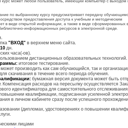
и курс может любой пользователь, имеющий компьютер с выходом 
ание по выбранному курсу предусматривает передачу обучающим
посредством предоставления доступа к учебным и методическим
ет в виде открытой информации, а также в виде сформированных 
 библиотечно-информационных ресурсов в электронной среде.
.
пка
"ВХОД"
в верхнем меню сайта.
10
дн.
ких часа(-ов).
пользованием дистанционных образовательных технологий.
ограммы:
итоговое тестирование.
с может производить как сам обучающийся, так и организаци
для скачивания в течение всего периода обучения.
валификации:
бумажная версия документа может быть отп
. Компенсация расходов на пересылку осуществляется Зак
тового идентификатора для самостоятельного отслеживания
 повышении квалификации, подписанная усиленной электр
вания в личном кабинете сразу после успешного прохождени
азовании (дипломах, удостоверениях о повышении квалифик
луги.
ческими лицами