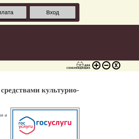
плата
Вход
 средствами культурно-
ия и