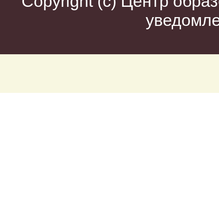
Copyright (c)
Центр образ
уведомл