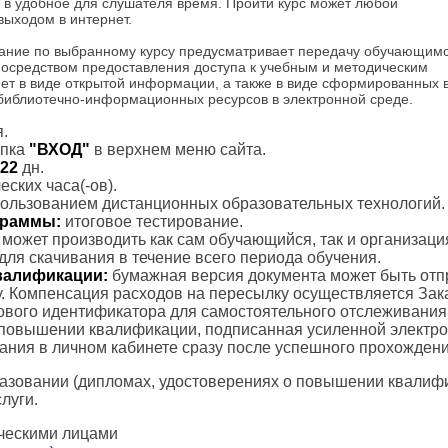
ты в удобное для слушателя время. Пройти курс может любой
выходом в интернет.
ание по выбранному курсу предусматривает передачу обучающим
посредством предоставления доступа к учебным и методическим
ет в виде открытой информации, а также в виде сформированных 
 библиотечно-информационных ресурсов в электронной среде.
.
пка
"ВХОД"
в верхнем меню сайта.
22
дн.
ских часа(-ов).
пользованием дистанционных образовательных технологий.
ограммы:
итоговое тестирование.
с может производить как сам обучающийся, так и организаци
для скачивания в течение всего периода обучения.
валификации:
бумажная версия документа может быть отп
. Компенсация расходов на пересылку осуществляется Зак
тового идентификатора для самостоятельного отслеживания
 повышении квалификации, подписанная усиленной электр
вания в личном кабинете сразу после успешного прохождени
азовании (дипломах, удостоверениях о повышении квалифик
луги.
ческими лицами