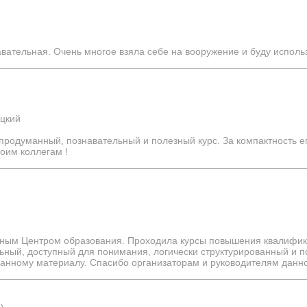
вательная. Очень многое взяла себе на вооружение и буду использ
ецкий
продуманный, познавательный и полезный курс​. За компактность е
воим коллегам !
анным Центром образования. Проходила курсы повышения квалифик
ный, доступный для понимания, логически структурированный и п
данному материалу. Спасибо организаторам и руководителям данно