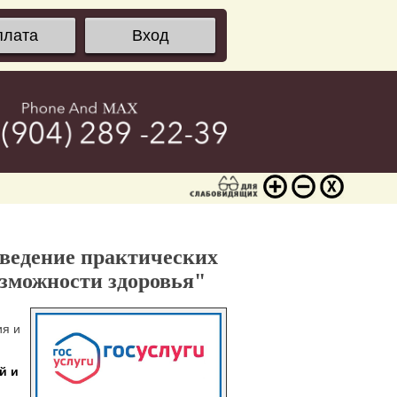
плата
Вход
оведение практических
зможности здоровья"
ия и
й и