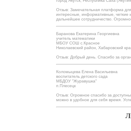
город Якутск, Республика Саха (Якутия
Отзыв: Замечательная платформа для
интересные, информативные, четкие 
дальнейшее сотрудничество. Огромное
Баранова Екатерина Георгиевна
учитель математики
МБОУ СОШ с.Красное
Николаевский район, Хабаровский кра
Отзыв: Добрый день. Спасибо за орга
Коломыцева Елена Васильевна
воспитатель детского сада
МБДОУ "Журавушка"
п.Плесецк
Отзыв: Огромное спасибо за доступны
можно в удобное для себя время. Усп
Л