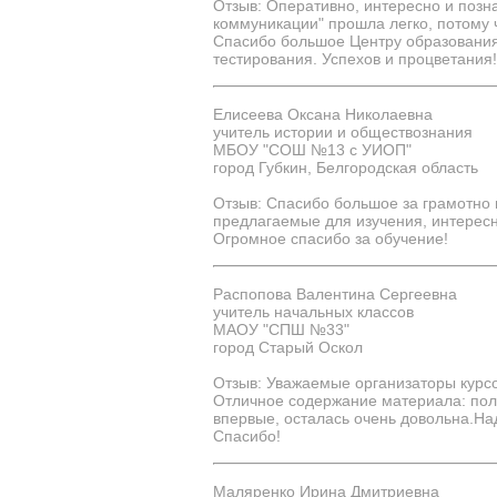
Отзыв: Оперативно, интересно и позн
коммуникации" прошла легко, потому
Спасибо большое Центру образования.
тестирования. Успехов и процветания!
Елисеева Оксана Николаевна
учитель истории и обществознания
МБОУ "СОШ №13 с УИОП"
город Губкин, Белгородская область
Отзыв: Спасибо большое за грамотно 
предлагаемые для изучения, интересн
Огромное спасибо за обучение!
Распопова Валентина Сергеевна
учитель начальных классов
МАОУ "СПШ №33"
город Старый Оскол
Отзыв: Уважаемые организаторы курс
Отличное содержание материала: полн
впервые, осталась очень довольна.На
Спасибо!
Маляренко Ирина Дмитриевна