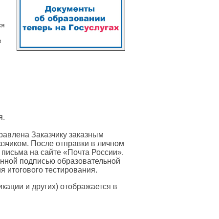
ся
в
я.
равлена Заказчику заказным
азчиком. После отправки в личном
 письма на сайте «Почта России».
онной подписью образовательной
я итогового тестирования.
ации и других) отображается в