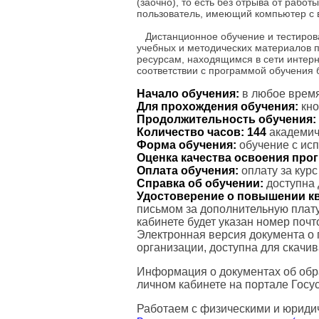
(заочно), то есть без отрыва от рабо
пользователь, имеющий компьютер с 
Дистанционное обучение и тестиров
учебных и методических материалов 
ресурсам, находящимся в сети интерн
соответствии с программой обучения
Начало обучения:
в любое время
Для прохождения обучения:
кно
Продолжительность обучения:
Количество часов:
144
академиче
Форма обучения:
обучение с ис
Оценка качества освоения пр
Оплата обучения:
оплату за кур
Справка об обучении:
доступна 
Удостоверение о повышении к
письмом за дополнительную плату
кабинете будет указан номер поч
Электронная версия документа о
организации, доступна для скачи
Информация о документах об обр
личном кабинете на портале Госус
Работаем с физическими и юриди