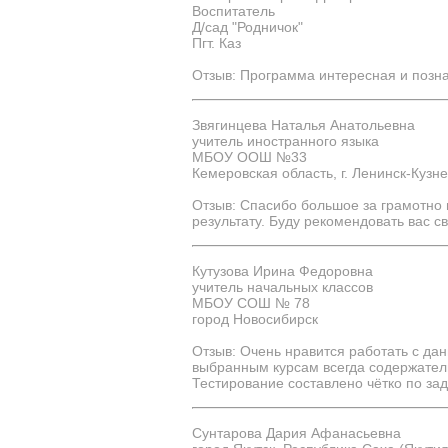
Воспитатель
Д/сад "Родничок"
Пгт. Каз
Отзыв: Программа интересная и позна
Звягинцева Наталья Анатольевна
учитель иностранного языка
МБОУ ООШ №33
Кемеровская область, г. Ленинск-Кузн
Отзыв: Спасибо большое за грамотно 
результату. Буду рекомендовать вас с
Кутузова Ирина Федоровна
учитель начальных классов
МБОУ СОШ № 78
город Новосибирск
Отзыв: Очень нравится работать с д
выбранным курсам всегда содержатель
Тестирование составлено чётко по за
Сунтарова Дария Афанасьевна