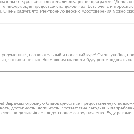
авательно. Курс повышения квалификации по программе "Деловая 
 что информация предоставлена доходчиво. Есть очень интересные
 Очень радует, что электронную версию удостоверения можно сказ
продуманный, познавательный и полезный курс​! Очень удобно, про
ые, четкие и точные. Всем своим коллегам буду рекомендовать да
ов! Выражаю огромную благодарность за предоставленную возмож
ота, доступность, логичность, соответствие сегодняшним требова
деюсь на дальнейшее плодотворное сотрудничество. Буду рекомен