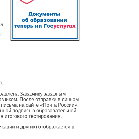
я
ся
в
я.
равлена Заказчику заказным
азчиком. После отправки в личном
 письма на сайте «Почта России».
онной подписью образовательной
я итогового тестирования.
ации и других) отображается в