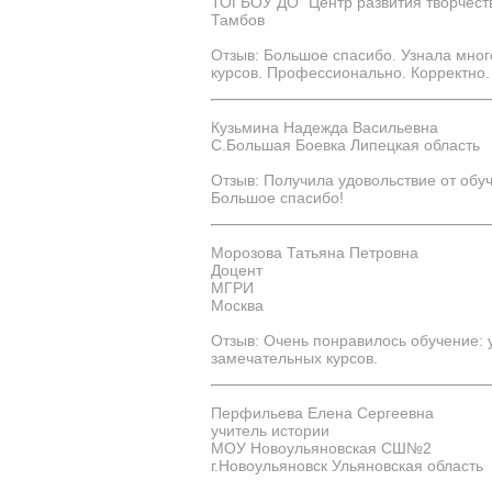
ТОГБОУ ДО "Центр развития творчест
Тамбов
Отзыв: Большое спасибо. Узнала мног
курсов. Профессионально. Корректно
Кузьмина Надежда Васильевна
С.Большая Боевка Липецкая область
Отзыв: Получила удовольствие от обу
Большое спасибо!
Морозова Татьяна Петровна
Доцент
МГРИ
Москва
Отзыв: Очень понравилось обучение:
замечательных курсов.
Перфильева Елена Сергеевна
учитель истории
МОУ Новоульяновская СШ№2
г.Новоульяновск Ульяновская область