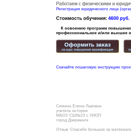
Работаем с физическими и юриди
Регистрация юридического лица (орган
Стоимость обучения:
4600 руб.
К освоению программ повышения 
профессиональное и/или высшее о
Оформить заказ
Скачайте пошаговую инструкцию прох
Семина Елена Львовна
учитель истории
МБОУ СШ№23 с УИОП
город Дзержинск
Отзыв: Спасибо большое за материал