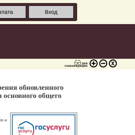
плата
Вход
рения обновленного
а основного общего
ия и