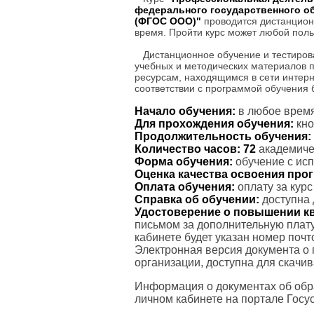
федерального государственного о
(ФГОС ООО)"
проводится дистанционн
время. Пройти курс может любой поль
Дистанционное обучение и тестиров
учебных и методических материалов 
ресурсам, находящимся в сети интерн
соответствии с программой обучения
Начало обучения:
в любое время
Для прохождения обучения:
кно
Продолжительность обучения:
Количество часов:
72
академичес
Форма обучения:
обучение с ис
Оценка качества освоения пр
Оплата обучения:
оплату за кур
Справка об обучении:
доступна 
Удостоверение о повышении к
письмом за дополнительную плату
кабинете будет указан номер поч
Электронная версия документа о
организации, доступна для скачи
Информация о документах об обр
личном кабинете на портале Госус