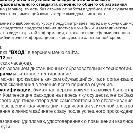
бразовательного стандарта основного общего образования
о (заочно), то есть без отрыва от работы в удобное для слушател
зователь, имеющий компьютер с выходом в интернет.
ание по выбранному курсу предусматривает передачу обучающим
посредством предоставления доступа к учебным и методическим
ет в виде открытой информации, а также в виде сформированных 
 библиотечно-информационных ресурсов в электронной среде.
.
пка
"ВХОД"
в верхнем меню сайта.
12
дн.
ких часа(-ов).
пользованием дистанционных образовательных технологий.
ограммы:
итоговое тестирование.
с может производить как сам обучающийся, так и организаци
для скачивания в течение всего периода обучения.
валификации:
бумажная версия документа может быть отп
. Компенсация расходов на пересылку осуществляется Зак
тового идентификатора для самостоятельного отслеживания
 повышении квалификации, подписанная усиленной электр
вания в личном кабинете сразу после успешного прохождени
азовании (дипломах, удостоверениях о повышении квалифик
луги.