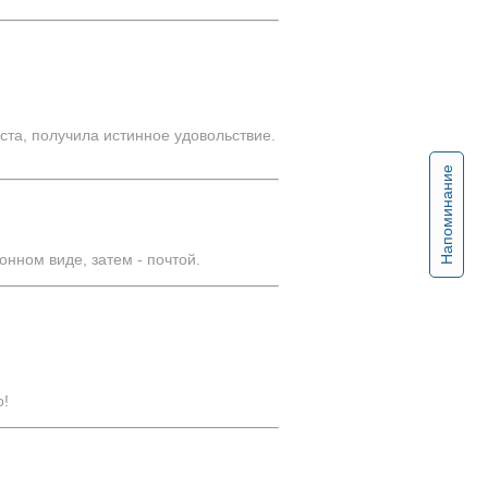
та, получила истинное удовольствие.
Напоминание
нном виде, затем - почтой.
о!