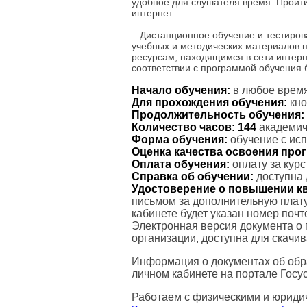
удобное для слушателя время. Пройт
интернет.
Дистанционное обучение и тестиров
учебных и методических материалов 
ресурсам, находящимся в сети интерн
соответствии с программой обучения
Начало обучения:
в любое время
Для прохождения обучения:
кно
Продолжительность обучения:
Количество часов:
144
академиче
Форма обучения:
обучение с ис
Оценка качества освоения пр
Оплата обучения:
оплату за кур
Справка об обучении:
доступна 
Удостоверение о повышении к
письмом за дополнительную плату
кабинете будет указан номер поч
Электронная версия документа о
организации, доступна для скачи
Информация о документах об обр
личном кабинете на портале Госус
Работаем с физическими и юриди