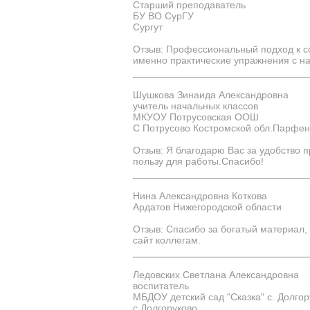
Старший преподаватель
БУ ВО СурГУ
Сургут
Отзыв: Профессиональный подход к со
именно практические упражнения с н
Шушкова Зинаида Александровна
учитель начальных классов
МКУОУ Потрусовская ООШ
С Потрусово Костромской обл.Парфен
Отзыв: Я благодарю Вас за удобство 
пользу для работы.Спасибо!
Нина Александровна Коткова
Ардатов Нижегородской области
Отзыв: Спасибо за богатый материал
сайт коллегам.
Ледовских Светлана Александровна
воспитатель
МБДОУ детский сад "Сказка" с. Долго
с.Долгоруково