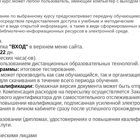
и курс может любой пользователь, имеющий компьютер с выходом 
ание по выбранному курсу предусматривает передачу обучающим
посредством предоставления доступа к учебным и методическим
ет в виде открытой информации, а также в виде сформированных 
 библиотечно-информационных ресурсов в электронной среде.
.
пка
"ВХОД"
в верхнем меню сайта.
22
дн.
ских часа(-ов).
пользованием дистанционных образовательных технологий.
ограммы:
итоговое тестирование.
с может производить как сам обучающийся, так и организаци
для скачивания в течение всего периода обучения.
валификации:
бумажная версия документа может быть отп
. Компенсация расходов на пересылку осуществляется Зак
тового идентификатора для самостоятельного отслеживания
 повышении квалификации, подписанная усиленной электр
вания в личном кабинете сразу после успешного прохождени
азовании (дипломах, удостоверениях о повышении квалифик
луги.
ческими лицами