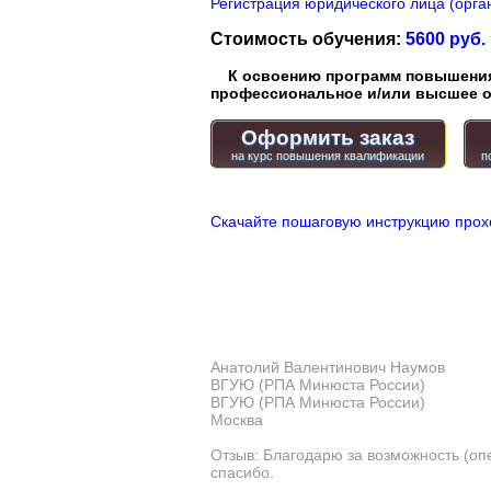
Регистрация юридического лица (орган
Стоимость обучения:
5600 руб.
К освоению программ повышения 
профессиональное и/или высшее о
Оформить заказ
Скачайте пошаговую инструкцию прох
Анатолий Валентинович Наумов
ВГУЮ (РПА Минюста России)
ВГУЮ (РПА Минюста России)
Москва
Отзыв: Благодарю за возможность (оп
спасибо.