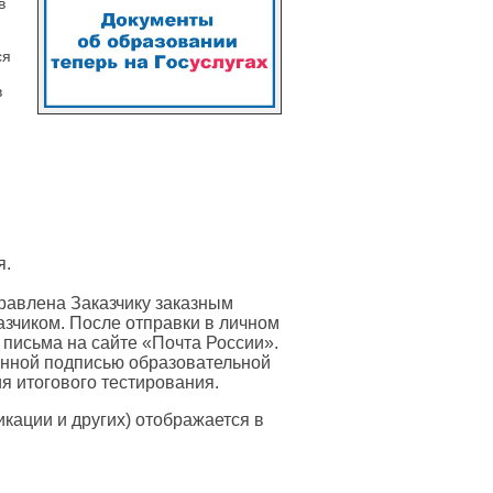
в
ся
в
я.
равлена Заказчику заказным
азчиком. После отправки в личном
 письма на сайте «Почта России».
онной подписью образовательной
я итогового тестирования.
ации и других) отображается в