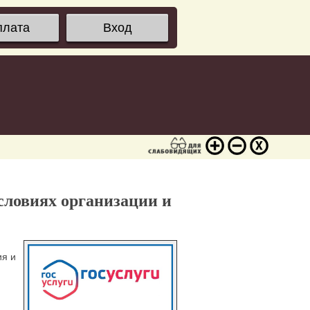
плата
Вход
словиях организации и
ия и