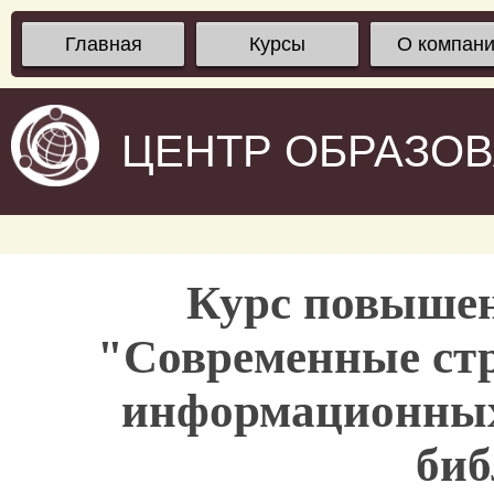
Главная
Курсы
О компан
ЦЕНТР ОБРАЗО
Курс повыше
"Современные стр
информационных 
биб