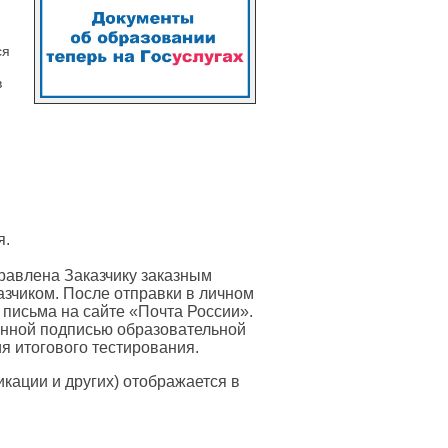
ся
в
я.
равлена Заказчику заказным
азчиком. После отправки в личном
 письма на сайте «Почта России».
онной подписью образовательной
я итогового тестирования.
ации и других) отображается в