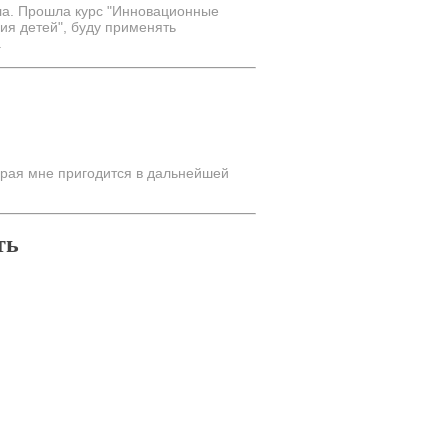
ила. Прошла курс "Инновационные
я детей", буду применять
.
рая мне пригодится в дальнейшей
ть