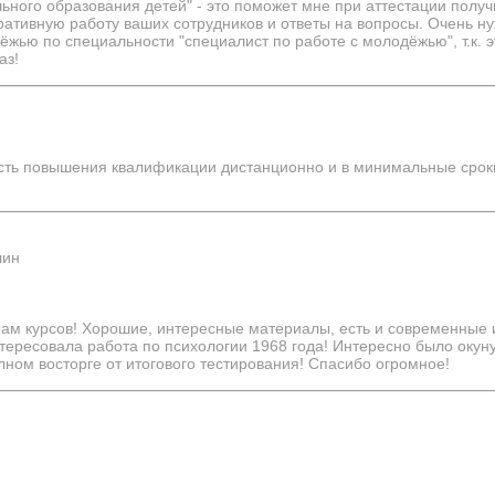
ьного образования детей" - это поможет мне при аттестации получ
ративную работу ваших сотрудников и ответы на вопросы. Очень 
жью по специальности "специалист по работе с молодёжью", т.к. э
аз!
сть повышения квалификации дистанционно и в минимальные сроки
лин
ам курсов! Хорошие, интересные материалы, есть и современные 
нтересовала работа по психологии 1968 года! Интересно было окунут
лном восторге от итогового тестирования! Спасибо огромное!