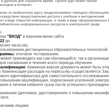
ты в удобное для слушателя время. Пройти курс может любой
выходом в интернет.
ание по выбранному курсу предусматривает передачу обучающим
посредством предоставления доступа к учебным и методическим
ет в виде открытой информации, а также в виде сформированных 
 библиотечно-информационных ресурсов в электронной среде.
.
пка
"ВХОД"
в верхнем меню сайта.
22
дн.
ских часа(-ов).
пользованием дистанционных образовательных технологий.
ограммы:
итоговое тестирование.
с может производить как сам обучающийся, так и организаци
для скачивания в течение всего периода обучения.
валификации:
бумажная версия документа может быть отп
. Компенсация расходов на пересылку осуществляется Зак
тового идентификатора для самостоятельного отслеживания
 повышении квалификации, подписанная усиленной электр
вания в личном кабинете сразу после успешного прохождени
азовании (дипломах, удостоверениях о повышении квалифик
луги.
ческими лицами