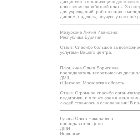
дисциплин в организациях дополнител
повышение заработной платы. За опе
для учреждений, работающих с молодё
диплом, надеюсь, поучусь у вас ещё р
Мазуркина Лилия Ивановна
Республика Бурятия
Отзыв: Спасибо большое за возможно
услугами Вашего центра.
Плюшкина Ольга Борисовна
преподаватель теоретических дисцип
ДМШ
г.Щелково, Московская область
Отзыв: Огромное спасибо организатор
педагогики, и в то же время меня заи
людей ставилось в основу жизни! В по
Гусева Ольга Николаевна
преподаватель ф-но
ДШИ
Нерюнгри