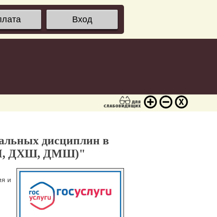
плата
Вход
альных дисциплин в
ШИ, ДХШ, ДМШ)"
ия и