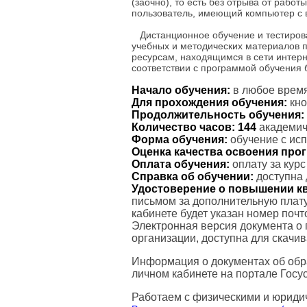
(заочно), то есть без отрыва от рабо
пользователь, имеющий компьютер с 
Дистанционное обучение и тестиров
учебных и методических материалов 
ресурсам, находящимся в сети интерн
соответствии с программой обучения
Начало обучения:
в любое время
Для прохождения обучения:
кно
Продолжительность обучения:
Количество часов:
144
академиче
Форма обучения:
обучение с ис
Оценка качества освоения пр
Оплата обучения:
оплату за кур
Справка об обучении:
доступна 
Удостоверение о повышении к
письмом за дополнительную плату
кабинете будет указан номер поч
Электронная версия документа о
организации, доступна для скачи
Информация о документах об обр
личном кабинете на портале Госус
Работаем с физическими и юриди