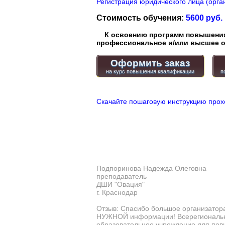
Регистрация юридического лица (орган
Стоимость обучения:
5600 руб.
К освоению программ повышения 
профессиональное и/или высшее о
Оформить заказ
Скачайте пошаговую инструкцию прох
Подпоринова Надежда Олеговна
преподаватель
ДШИ "Овация"
г. Краснодар
Отзыв: Спасибо большое организатора
НУЖНОЙ информации! Всерегиональны
образовательное учреждение для пов