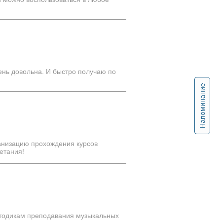
ень довольна. И быстро получаю по
Напоминание
анизацию прохождения курсов
етания!
етодикам преподавания музыкальных