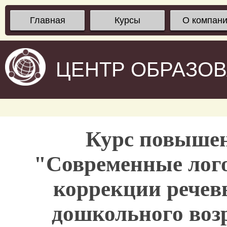
Главная
Курсы
О компан
ЦЕНТР ОБРАЗО
Курс повыше
"Современные лого
коррекции речев
дошкольного возр