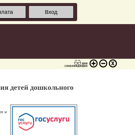
плата
Вход
ния детей дошкольного
ия и