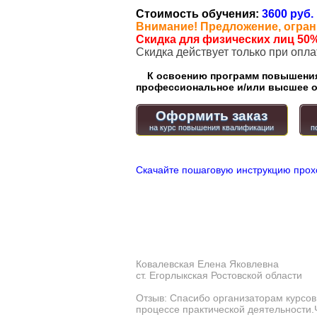
Стоимость обучения:
3600 руб.
Внимание! Предложение, огран
Скидка для физических лиц 50%
Cкидка действует только при опл
К освоению программ повышения 
профессиональное и/или высшее о
Оформить заказ
Скачайте пошаговую инструкцию прох
Ковалевская Елена Яковлевна
ст. Егорлыкская Ростовской области
Отзыв: Спасибо организаторам курсо
процессе практической деятельности.