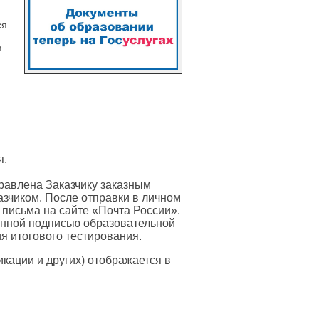
ся
в
я.
равлена Заказчику заказным
азчиком. После отправки в личном
 письма на сайте «Почта России».
онной подписью образовательной
я итогового тестирования.
ации и других) отображается в