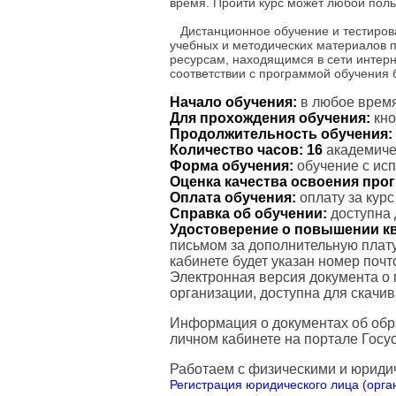
время. Пройти курс может любой поль
Дистанционное обучение и тестиров
учебных и методических материалов 
ресурсам, находящимся в сети интерн
соответствии с программой обучения
Начало обучения:
в любое время
Для прохождения обучения:
кно
Продолжительность обучения:
Количество часов:
16
академичес
Форма обучения:
обучение с ис
Оценка качества освоения пр
Оплата обучения:
оплату за кур
Справка об обучении:
доступна 
Удостоверение о повышении к
письмом за дополнительную плату
кабинете будет указан номер поч
Электронная версия документа о
организации, доступна для скачи
Информация о документах об обр
личном кабинете на портале Госус
Работаем с физическими и юриди
Регистрация юридического лица (орган