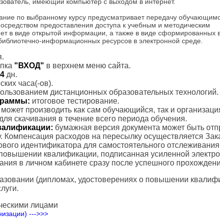
зователь, имеющий компьютер с выходом в интернет.
ание по выбранному курсу предусматривает передачу обучающим
посредством предоставления доступа к учебным и методическим
ет в виде открытой информации, а также в виде сформированных 
 библиотечно-информационных ресурсов в электронной среде.
.
пка
"ВХОД"
в верхнем меню сайта.
4
дн.
ких часа(-ов).
пользованием дистанционных образовательных технологий.
ограммы:
итоговое тестирование.
с может производить как сам обучающийся, так и организаци
для скачивания в течение всего периода обучения.
валификации:
бумажная версия документа может быть отп
. Компенсация расходов на пересылку осуществляется Зак
тового идентификатора для самостоятельного отслеживания
 повышении квалификации, подписанная усиленной электр
вания в личном кабинете сразу после успешного прохождени
азовании (дипломах, удостоверениях о повышении квалифик
луги.
ческими лицами
изации) --->>>