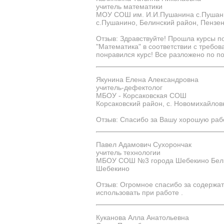
учитель математики
МОУ СОШ им. И.И.Пушанина с.Пушани
с.Пушанино, Белинский район, Пензен
Отзыв: Здравствуйте! Прошла курсы 
"Математика" в соответствии с требо
понравился курс! Все разложено по п
Якунина Елена Александровна
учитель-дефектолог
МБОУ - Корсаковская СОШ
Корсаковский район, с. Новомихайлов
Отзыв: Спасибо за Вашу хорошую рабо
Павел Адамович Сухорончак
учитель технологии
МБОУ СОШ №3 города Шебекино Белг
Шебекино
Отзыв: Огромное спасибо за содержа
использовать при работе .
Куканова Алла Анатольевна