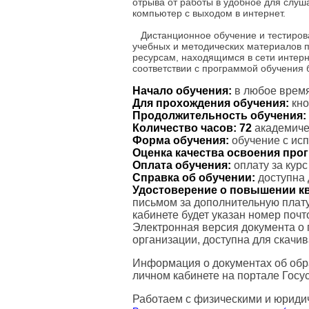
отрыва от работы в удобное для слу
компьютер с выходом в интернет.
Дистанционное обучение и тестиров
учебных и методических материалов 
ресурсам, находящимся в сети интерн
соответствии с программой обучения
Начало обучения:
в любое время
Для прохождения обучения:
кно
Продолжительность обучения:
Количество часов:
72
академичес
Форма обучения:
обучение с ис
Оценка качества освоения пр
Оплата обучения:
оплату за кур
Справка об обучении:
доступна 
Удостоверение о повышении к
письмом за дополнительную плату
кабинете будет указан номер поч
Электронная версия документа о
организации, доступна для скачи
Информация о документах об обр
личном кабинете на портале Госус
Работаем с физическими и юриди