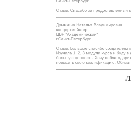
Санкт-Петербург
Отзыв: Спасибо за предоставленный м
Дрынкина Наталья Владимировна
концертмейстер
ЦВР "Академический"
г.Санкт-Петербург
Отзыв: Большое спасибо создателям 
Изучила 1, 2, 3 модули курса и буду 
большую ценность. Хочу поблагодари
повысить свою квалификацию. Обязат
Л