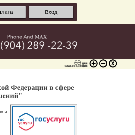
плата
Вход
кой Федерации в сфере
шений"
ия и