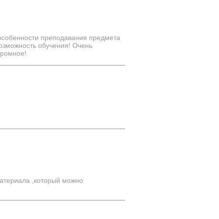
особенности преподавания предмета
возможность обучения! Очень
громное!
атериала ,который можно