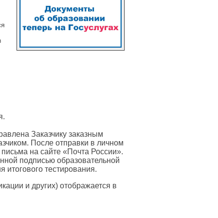
ся
в
я.
равлена Заказчику заказным
азчиком. После отправки в личном
 письма на сайте «Почта России».
онной подписью образовательной
я итогового тестирования.
ации и других) отображается в