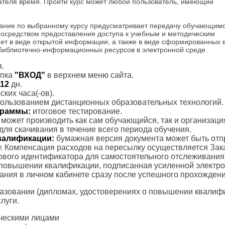
шателя время. Пройти курс может любой пользователь, имеющий
ание по выбранному курсу предусматривает передачу обучающим
посредством предоставления доступа к учебным и методическим
ет в виде открытой информации, а также в виде сформированных 
 библиотечно-информационных ресурсов в электронной среде.
.
пка
"ВХОД"
в верхнем меню сайта.
12
дн.
ких часа(-ов).
пользованием дистанционных образовательных технологий.
ограммы:
итоговое тестирование.
с может производить как сам обучающийся, так и организаци
для скачивания в течение всего периода обучения.
валификации:
бумажная версия документа может быть отп
. Компенсация расходов на пересылку осуществляется Зак
тового идентификатора для самостоятельного отслеживания
 повышении квалификации, подписанная усиленной электр
вания в личном кабинете сразу после успешного прохождени
азовании (дипломах, удостоверениях о повышении квалифик
луги.
ческими лицами