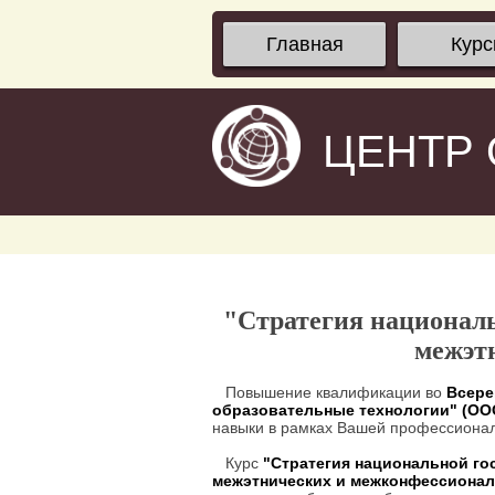
Главная
Кур
ЦЕНТР
"Стратегия националь
межэт
Повышение квалификации во
Всере
образовательные технологии" (О
навыки в рамках Вашей профессионал
Курс
"Стратегия национальной го
межэтнических и межконфессиона