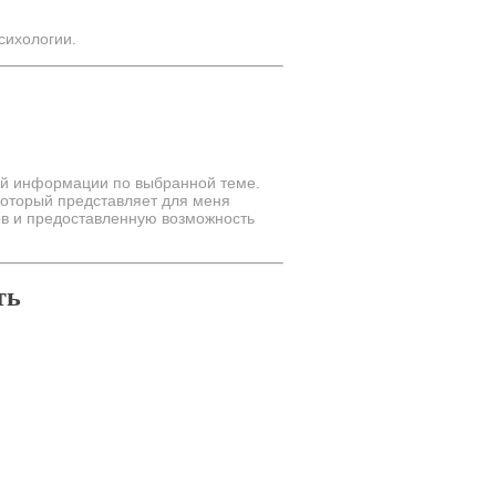
сихологии.
ной информации по выбранной теме.
 который представляет для меня
ов и предоставленную возможность
ть