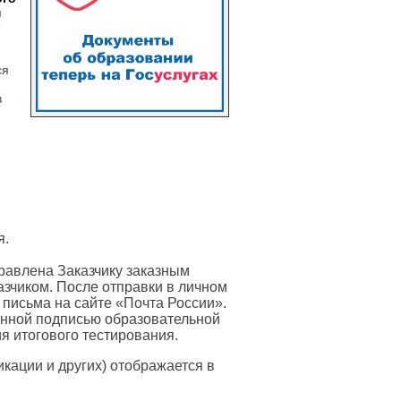
я
ся
в
я.
равлена Заказчику заказным
азчиком. После отправки в личном
 письма на сайте «Почта России».
онной подписью образовательной
я итогового тестирования.
ации и других) отображается в