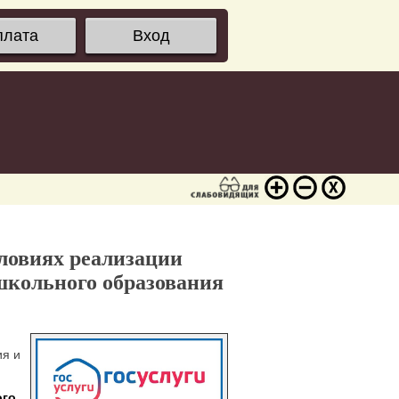
плата
Вход
словиях реализации
ошкольного образования
ия и
ого