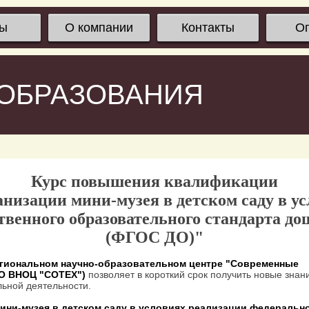
сы
О компании
Контакты
О
 ОБРАЗОВАНИЯ
Курс повышения квалификации
низации мини-музея в детском саду в у
твенного образовательного стандарта д
(ФГОС ДО)"
гиональном научно-образовательном центре "Современные
ОО ВНОЦ "СОТЕХ")
позволяет в короткий срок получить новые знан
ьной деятельности.
ини-музея в детском саду в условиях реализации федеральн