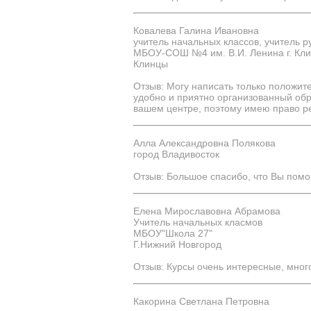
Ковалева Галина Ивановна
учитель начальных классов, учитель р
МБОУ-СОШ №4 им. В.И. Ленина г. Кл
Клинцы
Отзыв: Могу написать только положит
удобно и приятно организованный об
вашем центре, поэтому имею право ре
Алла Александровна Полякова
город Владивосток
Отзыв: Большое спасибо, что Вы пом
Елена Мирославовна Абрамова
Учитель начальных класмов
МБОУ"Школа 27"
Г.Нижний Новгород
Отзыв: Курсы очень интересные, мног
Какорина Светлана Петровна