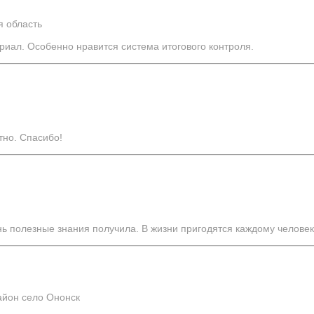
я область
риал. Особенно нравится система итогового контроля.
тно. Спасибо!
нь полезные знания получила. В жизни пригодятся каждому человек
айон село Ононск