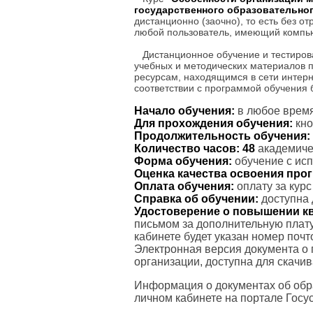
государственного образовательно
дистанционно (заочно), то есть без о
любой пользователь, имеющий компью
Дистанционное обучение и тестиров
учебных и методических материалов 
ресурсам, находящимся в сети интерн
соответствии с программой обучения
Начало обучения:
в любое время
Для прохождения обучения:
кно
Продолжительность обучения:
Количество часов:
48
академичес
Форма обучения:
обучение с ис
Оценка качества освоения пр
Оплата обучения:
оплату за кур
Справка об обучении:
доступна 
Удостоверение о повышении к
письмом за дополнительную плату
кабинете будет указан номер поч
Электронная версия документа о
организации, доступна для скачи
Информация о документах об обр
личном кабинете на портале Госус