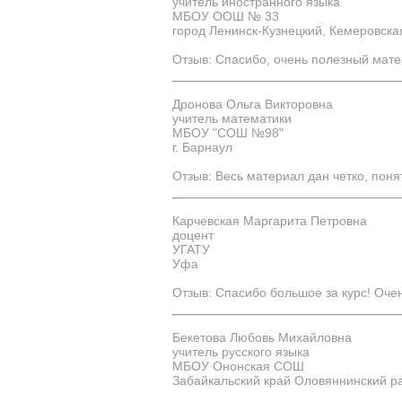
учитель иностранного языка
МБОУ ООШ № 33
город Ленинск-Кузнецкий, Кемеровска
Отзыв: Спасибо, очень полезный мате
Дронова Ольга Викторовна
учитель математики
МБОУ "СОШ №98"
г. Барнаул
Отзыв: Весь материал дан четко, поня
Карчевская Маргарита Петровна
доцент
УГАТУ
Уфа
Отзыв: Спасибо большое за курс! Оче
Бекетова Любовь Михайловна
учитель русского языка
МБОУ Ононская СОШ
Забайкальский край Оловяннинский р