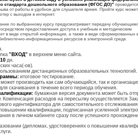
го стандарта дошкольного образования (ФГОС ДО)"
проводитс
трыва от работы в удобное для слушателя время. Пройти курс может
тер с выходом в интернет.
ание по выбранному курсу предусматривает передачу обучающим
посредством предоставления доступа к учебным и методическим
ет в виде открытой информации, а также в виде сформированных 
 библиотечно-информационных ресурсов в электронной среде.
.
пка
"ВХОД"
в верхнем меню сайта.
10
дн.
ких часа(-ов).
пользованием дистанционных образовательных технологий.
ограммы:
итоговое тестирование.
с может производить как сам обучающийся, так и организаци
для скачивания в течение всего периода обучения.
валификации:
бумажная версия документа может быть отп
. Компенсация расходов на пересылку осуществляется Зак
тового идентификатора для самостоятельного отслеживания
 повышении квалификации, подписанная усиленной электр
вания в личном кабинете сразу после успешного прохождени
азовании (дипломах, удостоверениях о повышении квалифик
луги.