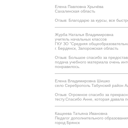
Елена Павловна Хрычёва
Сахалинская область
Отзыв: Благодарю за курсы, все быстр
Журба Наталья Владимировна
учитель начальных классов
ГКУ ЗО "Средняя общеобразовательна
г. Бердянск, Запорожская область
Отзыв: Большое спасибо за предоста
подача учебного материала очень ин
понравилось.
Елена Владимировна Шишко
село Сереброполь Табунский район А
Отзыв: Огромное спасибо за прекрас
тесту.Спасибо Анне, которая давала 
Кащеева Татьяна Ивановна
Педагог дополнительного образования
город Брянск