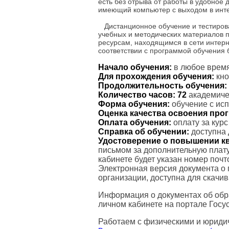
есть без отрыва от работы в удобное
имеющий компьютер с выходом в инте
Дистанционное обучение и тестиров
учебных и методических материалов 
ресурсам, находящимся в сети интерн
соответствии с программой обучения
Начало обучения:
в любое время
Для прохождения обучения:
кно
Продолжительность обучения:
Количество часов:
72
академичес
Форма обучения:
обучение с ис
Оценка качества освоения пр
Оплата обучения:
оплату за кур
Справка об обучении:
доступна 
Удостоверение о повышении к
письмом за дополнительную плату
кабинете будет указан номер поч
Электронная версия документа о
организации, доступна для скачи
Информация о документах об обр
личном кабинете на портале Госус
Работаем с физическими и юриди