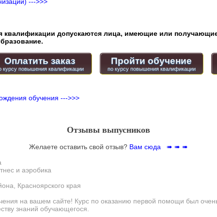
изации) --->>>
квалификации допускаются лица, имеющие или получающие
бразование.
Оплатить заказ
Пройти обучение
ождения обучения --->>>
Отзывы выпусников
Желаете оставить свой отзыв?
Вам сюда ➠ ➠ ➠
а
тнес и аэробика
йона, Красноярского края
чения на вашем сайте! Курс по оказанию первой помощи был очень
еству знаний обучающегося.