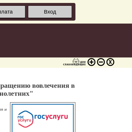
плата
Вход
вращению вовлечения в
нолетних"
ия и