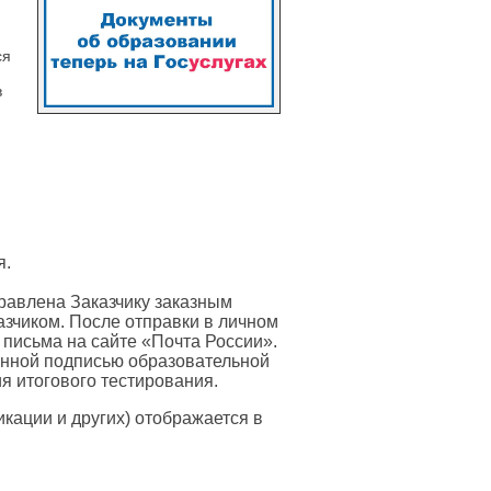
ся
в
я.
равлена Заказчику заказным
азчиком. После отправки в личном
 письма на сайте «Почта России».
онной подписью образовательной
я итогового тестирования.
ации и других) отображается в