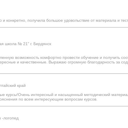
о и конкретно, получила большое удовольствие от материала и тес
я школа № 21" г. Бердянск
вленную возможность комфортно провести обучение и получить соо
тересные и качественные. Выражаю огромную благодарность за со
лтайский край
ные курсы!Очень интересный и насыщенный методический материал
пояснения по всем интересующим вопросам курсов.
 -логопед