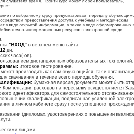
 для слушателя время. Пройти курс может любой пользователь,
рнет.
ание по выбранному курсу предусматривает передачу обучающим
посредством предоставления доступа к учебным и методическим
ет в виде открытой информации, а также в виде сформированных 
 библиотечно-информационных ресурсов в электронной среде.
.
пка
"ВХОД"
в верхнем меню сайта.
12
дн.
ких часа(-ов).
пользованием дистанционных образовательных технологий.
ограммы:
итоговое тестирование.
с может производить как сам обучающийся, так и организаци
для скачивания в течение всего периода обучения.
валификации:
бумажная версия документа может быть отп
. Компенсация расходов на пересылку осуществляется Зак
тового идентификатора для самостоятельного отслеживания
 повышении квалификации, подписанная усиленной электр
вания в личном кабинете сразу после успешного прохождени
азовании (дипломах, удостоверениях о повышении квалифик
луги.
ческими лицами