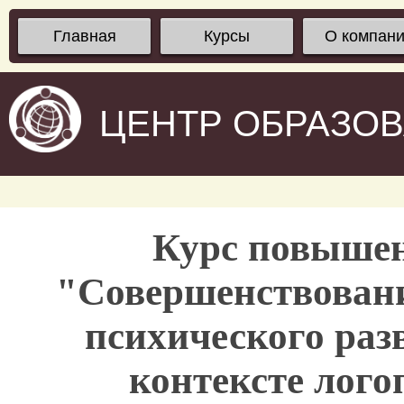
Главная
Курсы
О компан
ЦЕНТР ОБРАЗО
Курс повыше
"Совершенствовани
психического раз
контексте лого