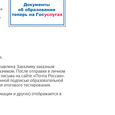
ся
в
я.
равлена Заказчику заказным
азчиком. После отправки в личном
 письма на сайте «Почта России».
онной подписью образовательной
я итогового тестирования.
ации и других) отображается в