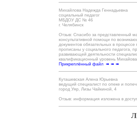
Михайлова Надежда Геннадьевна
социальный педагог
МБДОУ ДС № 46
г. Челябинск
Отзыв: Спасибо за представленный ма
консультативной помощи по возникаю
документов обязательных в процессе
прописаны у социального педагога, п
развивающей деятельности специалист
квалификационный уровень Михайова 
Прикреплённый файл ➠ ➠ ➠
Куташевская Алена Юрьевна
ведущий специалист по опеке и попеч
город Уяр, Лизы Чайкиной, 4
Отзыв: информация изложена в досту
Л