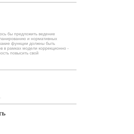
лось бы предложить ведение
планированию и нормативных
какие функции должны быть
в в рамках модели коррекционно -
ость повысить свой
.
ть