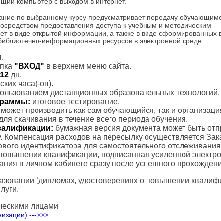
щий компьютер с выходом в интернет.
ание по выбранному курсу предусматривает передачу обучающим
посредством предоставления доступа к учебным и методическим
ет в виде открытой информации, а также в виде сформированных 
 библиотечно-информационных ресурсов в электронной среде.
.
пка
"ВХОД"
в верхнем меню сайта.
12
дн.
ких часа(-ов).
пользованием дистанционных образовательных технологий.
ограммы:
итоговое тестирование.
с может производить как сам обучающийся, так и организаци
для скачивания в течение всего периода обучения.
валификации:
бумажная версия документа может быть отп
. Компенсация расходов на пересылку осуществляется Зак
тового идентификатора для самостоятельного отслеживания
 повышении квалификации, подписанная усиленной электр
вания в личном кабинете сразу после успешного прохождени
азовании (дипломах, удостоверениях о повышении квалифик
луги.
ческими лицами
изации) --->>>