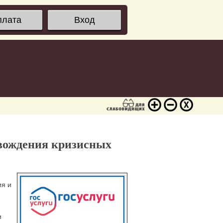
плата
Вход
овождения кризисных
ия и
и