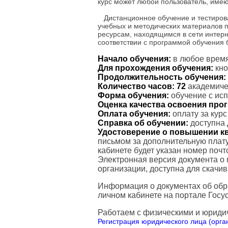
курс может любой пользователь, имею
Дистанционное обучение и тестиров
учебных и методических материалов 
ресурсам, находящимся в сети интерн
соответствии с программой обучения
Начало обучения:
в любое время
Для прохождения обучения:
кно
Продолжительность обучения:
Количество часов:
72
академичес
Форма обучения:
обучение с ис
Оценка качества освоения пр
Оплата обучения:
оплату за кур
Справка об обучении:
доступна 
Удостоверение о повышении к
письмом за дополнительную плату
кабинете будет указан номер поч
Электронная версия документа о
организации, доступна для скачи
Информация о документах об обр
личном кабинете на портале Госус
Работаем с физическими и юриди
Регистрация юридического лица (орган