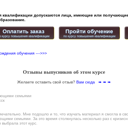
квалификации допускаются лица, имеющие или получающие
бразование.
Оплатить заказ
Пройти обучение
ождения обучения --->>>
Отзывы выпусников об этом курсе
Желаете оставить свой отзыв?
Вам сюда ➠ ➠ ➠
щающими семьями
сск
ечательно. Мне подошло и то, что изучать материал я смогла в св
ающими семьями. За это время столкнулась несколько раз с кризис
 выбрала этот курс.