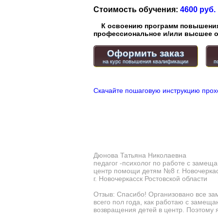
Стоимость обучения:
4600 руб.
К освоению программ повышения 
профессиональное и/или высшее о
Оформить заказ
Скачайте пошаговую инструкцию прох
Дюнова Татьяна Николаевна
педагог -психолог по работе с заме
центр помощи детям №8 г. Новочерка
г. Новочеркасск Ростовской области
Отзыв: Спасибо! Организовано все зам
всего пол года, как работаю с замещ
возвращения детей в центр. Поэтому я