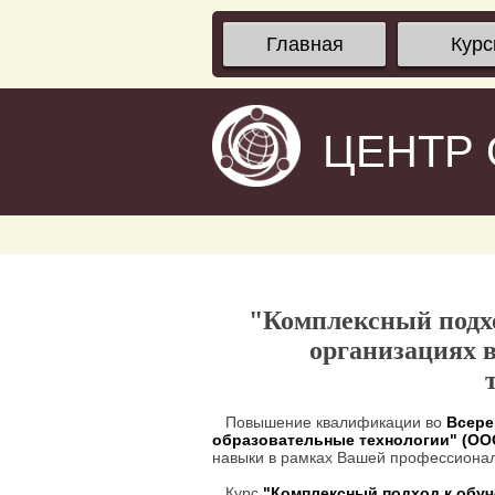
Главная
Кур
ЦЕНТР
"Комплексный подхо
организациях 
Повышение квалификации во
Всере
образовательные технологии" (О
навыки в рамках Вашей профессионал
Курс
"Комплексный подход к обуч