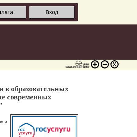
плата
Вход
я в образовательных
ие современных
"
ия и