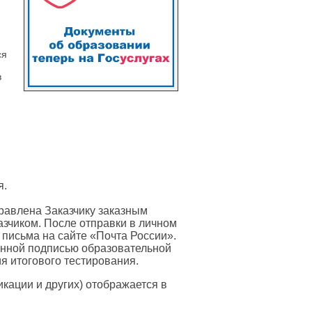
ся
в
я.
равлена Заказчику заказным
азчиком. После отправки в личном
 письма на сайте «Почта России».
онной подписью образовательной
я итогового тестирования.
ации и других) отображается в