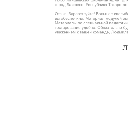
ГБОУ Лаишевская школа-интернат для
город Лаишево, Республика Татарстан
Отзыв: Здравствуйте! Большое спасибо
вы обеспечили. Материал модулей акт
Материалы по специальной педагогике
тестирование удобно. Обязательно бу
уважением к вашей команде, Людмил
Л