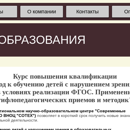
сы
О компании
Контакты
О
 ОБРАЗОВАНИЯ
Курс повышения квалификации
д к обучению детей с нарушением зрени
в условиях реализации ФГОС. Применен
тифлопедагогических приемов и методик
гиональном научно-образовательном центре "Современные
ОО ВНОЦ "СОТЕХ")
позволяет в короткий срок получить новые знан
ьной деятельности.
ению детей с нарушением зрения в образовательных