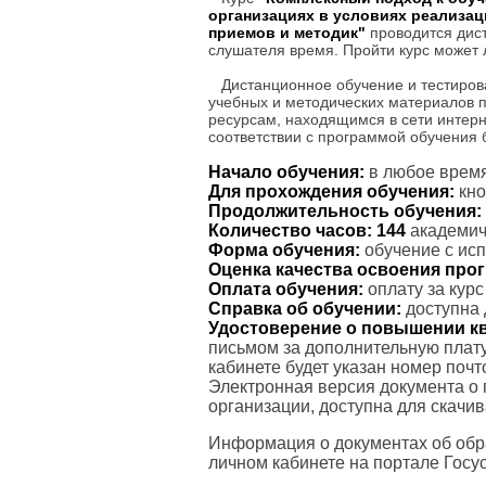
организациях в условиях реализа
приемов и методик"
проводится дист
слушателя время. Пройти курс может
Дистанционное обучение и тестиров
учебных и методических материалов 
ресурсам, находящимся в сети интерн
соответствии с программой обучения
Начало обучения:
в любое время
Для прохождения обучения:
кно
Продолжительность обучения:
Количество часов:
144
академиче
Форма обучения:
обучение с ис
Оценка качества освоения пр
Оплата обучения:
оплату за кур
Справка об обучении:
доступна 
Удостоверение о повышении к
письмом за дополнительную плату
кабинете будет указан номер поч
Электронная версия документа о
организации, доступна для скачи
Информация о документах об обр
личном кабинете на портале Госус