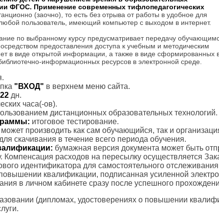
ции ФГОС. Применение современных тифлопедагогических
анционно (заочно), то есть без отрыва от работы в удобное для
 любой пользователь, имеющий компьютер с выходом в интернет.
ание по выбранному курсу предусматривает передачу обучающим
посредством предоставления доступа к учебным и методическим
ет в виде открытой информации, а также в виде сформированных 
 библиотечно-информационных ресурсов в электронной среде.
.
пка
"ВХОД"
в верхнем меню сайта.
22
дн.
ских часа(-ов).
пользованием дистанционных образовательных технологий.
ограммы:
итоговое тестирование.
с может производить как сам обучающийся, так и организаци
для скачивания в течение всего периода обучения.
валификации:
бумажная версия документа может быть отп
. Компенсация расходов на пересылку осуществляется Зак
тового идентификатора для самостоятельного отслеживания
 повышении квалификации, подписанная усиленной электр
вания в личном кабинете сразу после успешного прохождени
азовании (дипломах, удостоверениях о повышении квалифик
луги.