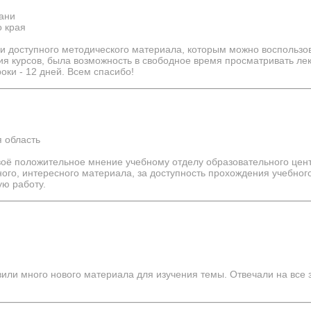
бани
о края
 и доступного методического материала, которым можно воспользо
я курсов, была возможность в свободное время просматривать ле
оки - 12 дней. Всем спасибо!
я область
 своё положительное мнение учебному отделу образовательного це
бного, интересного материала, за доступность прохождения учебно
ую работу.
вили много нового материала для изучения темы. Отвечали на вс
!