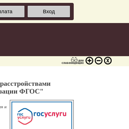
плата
Вход
 расстройствами
лизации ФГОС"
ия и