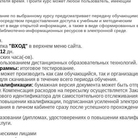
шателя время. Пройти курс может любой пользователь, имеющий
ание по выбранному курсу предусматривает передачу обучающим
посредством предоставления доступа к учебным и методическим
ет в виде открытой информации, а также в виде сформированных 
 библиотечно-информационных ресурсов в электронной среде.
.
пка
"ВХОД"
в верхнем меню сайта.
12
дн.
ких часа(-ов).
пользованием дистанционных образовательных технологий.
ограммы:
итоговое тестирование.
с может производить как сам обучающийся, так и организаци
для скачивания в течение всего периода обучения.
валификации:
бумажная версия документа может быть отп
. Компенсация расходов на пересылку осуществляется Зак
тового идентификатора для самостоятельного отслеживания
 повышении квалификации, подписанная усиленной электр
вания в личном кабинете сразу после успешного прохождени
азовании (дипломах, удостоверениях о повышении квалифик
луги.
ческими лицами