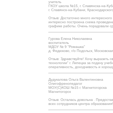
учитель
ГКОУ школа №15, г. Славянска-на-Ку
г. Славянск-на-Кубани, Краснодарског
Отзыв: Достаточно много интересного
интересно построена схема проведени
графике работы. Очень порадовали ср
Гурова Елена Николаевна
воспитатель
МДОУ № 9 "Ромашка"
д. Федюково, г/о Подольск, Московска
Отзыв: Здравствуйте! Хочу выразить
технологии" г. Липецка за подачу уче
оперативность, доходчивость и хорош
Дудукалова Ольга Валентиновна
Олигофренопедагог
МОУ(С)КОШ №15 г. Магнитогорска
Магнитогорск
Отзыв: Осталась довольна . Предоста
всех сотрудников центра образования