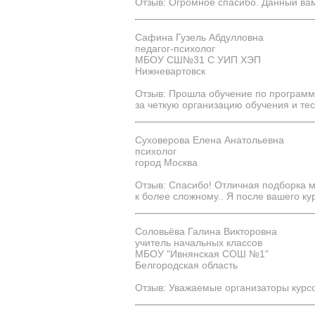
Отзыв: Огромное спасибо. Данный ва
Сафина Гузель Абдулловна
педагог-психолог
МБОУ СШ№31 С УИП ХЭП
Нижневартовск
Отзыв: Прошла обучение по программе
за четкую организацию обучения и те
Суховерова Елена Анатольевна
психолог
город Москва
Отзыв: Спасибо! Отличная подборка ма
к более сложному.. Я после вашего кур
Соловьёва Галина Викторовна
учитель начальных классов
МБОУ "Ивнянская СОШ №1"
Белгородская область
Отзыв: Уважаемые организаторы курсо