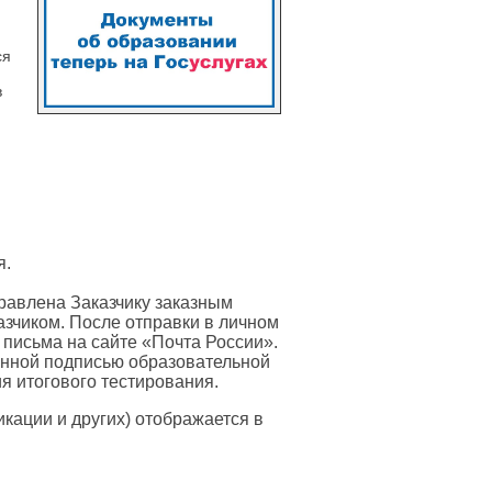
ся
в
я.
равлена Заказчику заказным
азчиком. После отправки в личном
 письма на сайте «Почта России».
онной подписью образовательной
я итогового тестирования.
ации и других) отображается в