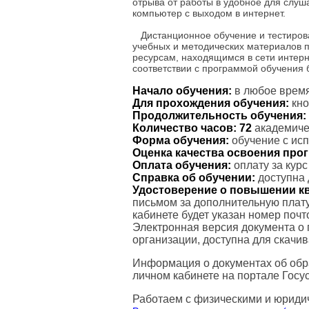
отрыва от работы в удобное для слу
компьютер с выходом в интернет.
Дистанционное обучение и тестиров
учебных и методических материалов 
ресурсам, находящимся в сети интерн
соответствии с программой обучения
Начало обучения:
в любое время
Для прохождения обучения:
кно
Продолжительность обучения:
Количество часов:
72
академичес
Форма обучения:
обучение с ис
Оценка качества освоения пр
Оплата обучения:
оплату за кур
Справка об обучении:
доступна 
Удостоверение о повышении к
письмом за дополнительную плату
кабинете будет указан номер поч
Электронная версия документа о
организации, доступна для скачи
Информация о документах об обр
личном кабинете на портале Госус
Работаем с физическими и юриди