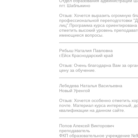
Отдел образования администрации Ш
пгт. Шаблыкино
Отзыв: Хочется выразить огромную б
профессиональной переподготовки "Д
лиц".Программа курса ориентирована
отметить высокий уровень преподава
имеющиеся вопросы.
Рябыш Наталия Павловна
г.Ейск Краснодарский край
Отзыв: Очень благодарна Вам за орга
цену за обучение.
Лебедева Наталья Васильевна
Новый Уренгой
Отзыв: Хочется особенно отметить хо
почте. Материал курса интересный, 
квалификации на данном сайте.
Попов Алексей Викторович
преподаватель
ФКП образовательное учреждение №