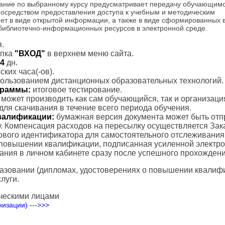
ание по выбранному курсу предусматривает передачу обучающим
посредством предоставления доступа к учебным и методическим
ет в виде открытой информации, а также в виде сформированных 
 библиотечно-информационных ресурсов в электронной среде.
.
пка
"ВХОД"
в верхнем меню сайта.
4
дн.
ких часа(-ов).
пользованием дистанционных образовательных технологий.
ограммы:
итоговое тестирование.
с может производить как сам обучающийся, так и организаци
для скачивания в течение всего периода обучения.
валификации:
бумажная версия документа может быть отп
. Компенсация расходов на пересылку осуществляется Зак
тового идентификатора для самостоятельного отслеживания
 повышении квалификации, подписанная усиленной электр
вания в личном кабинете сразу после успешного прохождени
азовании (дипломах, удостоверениях о повышении квалифик
луги.
ческими лицами
изации) --->>>