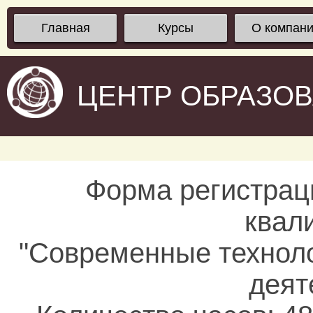
Главная
Курсы
О компан
ЦЕНТР ОБРАЗО
Форма регистрац
квал
"Современные техноло
деят