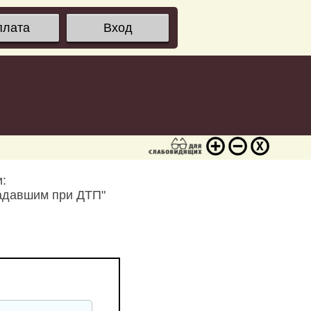
плата
Вход
:
адавшим при ДТП"