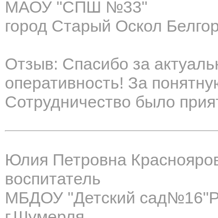
МАОУ "СПШ №33"
город Старый Оскол Белго
Отзыв: Спасибо за актуаль
оперативность! За понятну
Сотрудничество было прия
Юлия Петровна Краснояро
воспитатель
МБДОУ "Детский сад№16"Р
г.Шумерля