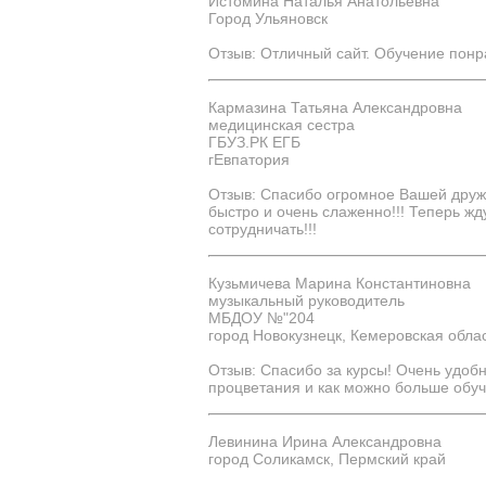
Истомина Наталья Анатольевна
Город Ульяновск
Отзыв: Отличный сайт. Обучение понр
Кармазина Татьяна Александровна
медицинская сестра
ГБУЗ.РК ЕГБ
гЕвпатория
Отзыв: Спасибо огромное Вашей дружн
быстро и очень слаженно!!! Теперь жд
сотрудничать!!!
Кузьмичева Марина Константиновна
музыкальный руководитель
МБДОУ №"204
город Новокузнецк, Кемеровская обла
Отзыв: Спасибо за курсы! Очень удоб
процветания и как можно больше обу
Левинина Ирина Александровна
город Соликамск, Пермский край