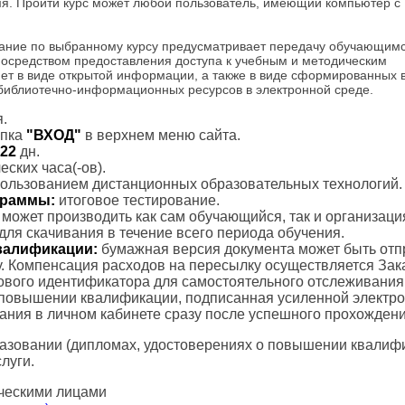
мя. Пройти курс может любой пользователь, имеющий компьютер с
ание по выбранному курсу предусматривает передачу обучающим
посредством предоставления доступа к учебным и методическим
ет в виде открытой информации, а также в виде сформированных 
 библиотечно-информационных ресурсов в электронной среде.
.
пка
"ВХОД"
в верхнем меню сайта.
22
дн.
ских часа(-ов).
пользованием дистанционных образовательных технологий.
ограммы:
итоговое тестирование.
с может производить как сам обучающийся, так и организаци
для скачивания в течение всего периода обучения.
валификации:
бумажная версия документа может быть отп
. Компенсация расходов на пересылку осуществляется Зак
тового идентификатора для самостоятельного отслеживания
 повышении квалификации, подписанная усиленной электр
вания в личном кабинете сразу после успешного прохождени
азовании (дипломах, удостоверениях о повышении квалифик
луги.
ческими лицами