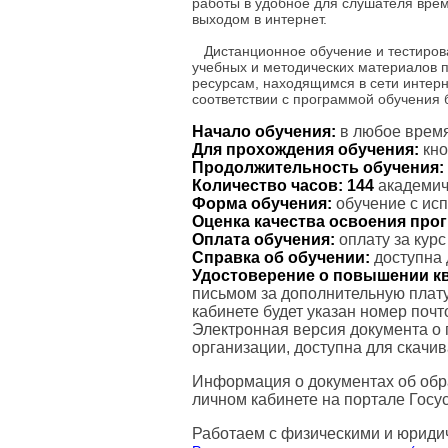
работы в удобное для слушателя вре
выходом в интернет.
Дистанционное обучение и тестиров
учебных и методических материалов 
ресурсам, находящимся в сети интерн
соответствии с программой обучения
Начало обучения:
в любое время
Для прохождения обучения:
кно
Продолжительность обучения:
Количество часов:
144
академиче
Форма обучения:
обучение с ис
Оценка качества освоения пр
Оплата обучения:
оплату за кур
Справка об обучении:
доступна 
Удостоверение о повышении к
письмом за дополнительную плату
кабинете будет указан номер поч
Электронная версия документа о
организации, доступна для скачи
Информация о документах об обр
личном кабинете на портале Госус
Работаем с физическими и юриди