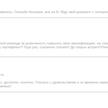
авилось. Спасибо большое, все на 5+ Жду свой документ с нетерп
ой команде за возможность повысить свою квалификацию, не отры
у сертификат!!! Еще раз, огромное спасибо! До скорых встреч!!!Оч
сть
но, доступно, понятно. Училась с удовольствием и по времени но
чаемых!