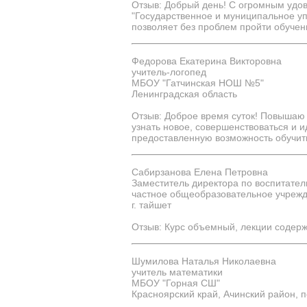
Отзыв: Добрый день! С огромным удо
"Государственное и муниципальное уп
позволяет без проблем пройти обучен
Федорова Екатерина Викторовна
учитель-логопед
МБОУ "Гатчинская НОШ №5"
Ленинградская область
Отзыв: Доброе время суток! Повышаю 
узнать новое, совершенствоваться и и
предоставленную возможность обучитьс
Сабирзанова Елена Петровна
Заместитель директора по воспитател
частное общеобразовательное учреж
г. тайшет
Отзыв: Курс объемный, лекции содерж
Шумилова Наталья Николаевна
учитель математики
МБОУ "Горная СШ"
Красноярский край, Ачинский район, п