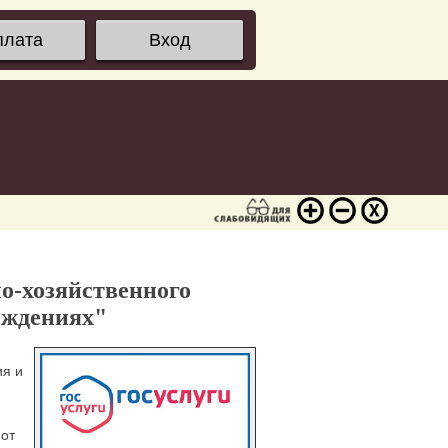
плата
Вход
о-хозяйственного
еждениях"
ия и
 от