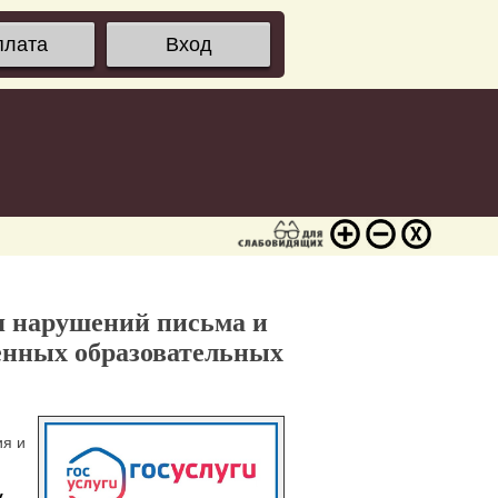
плата
Вход
я нарушений письма и
венных образовательных
ия и
у