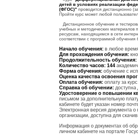
детей в условиях реализации фед
(ФГОС)"
проводится дистанционно (за
Пройти курс может любой пользовате
Дистанционное обучение и тестиров
учебных и методических материалов 
ресурсам, находящимся в сети интерн
соответствии с программой обучения
Начало обучения:
в любое время
Для прохождения обучения:
кно
Продолжительность обучения:
Количество часов:
144
академиче
Форма обучения:
обучение с ис
Оценка качества освоения пр
Оплата обучения:
оплату за кур
Справка об обучении:
доступна 
Удостоверение о повышении к
письмом за дополнительную плату
кабинете будет указан номер поч
Электронная версия документа о
организации, доступна для скачи
Информация о документах об обр
личном кабинете на портале Госус