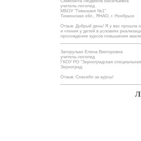
Семенюта Людмила Васильевна
учитель-логопед
МБОУ "Гимназия №1"
Тюменская обл., ЯНАО, г. Ноябрьск
Отзыв: Добрый день! Я у вас прошла
и чтения у детей в условиях реализа
прохождение курсов повышения квали
Загорулько Елена Викторовна
учитель-логопед
ГКОУ РО "Зерноградская специальная
Зерноград
Отзыв: Спасибо за курсы!
Л