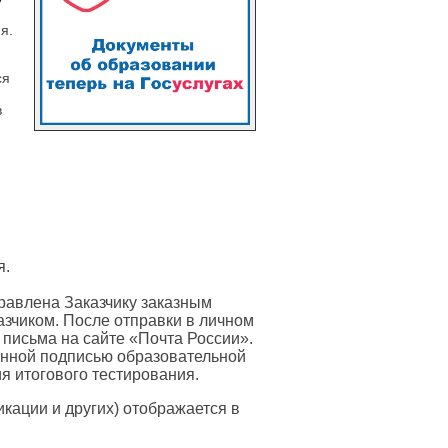
я.
ся
в
я.
равлена Заказчику заказным
азчиком. После отправки в личном
 письма на сайте «Почта России».
онной подписью образовательной
я итогового тестирования.
ации и других) отображается в