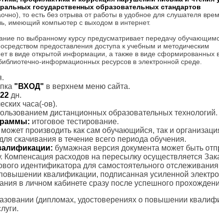
еральных государственных образовательных стандартов
очно), то есть без отрыва от работы в удобное для слушателя врем
ль, имеющий компьютер с выходом в интернет.
ание по выбранному курсу предусматривает передачу обучающим
посредством предоставления доступа к учебным и методическим
ет в виде открытой информации, а также в виде сформированных 
 библиотечно-информационных ресурсов в электронной среде.
.
пка
"ВХОД"
в верхнем меню сайта.
22
дн.
ских часа(-ов).
пользованием дистанционных образовательных технологий.
ограммы:
итоговое тестирование.
с может производить как сам обучающийся, так и организаци
для скачивания в течение всего периода обучения.
валификации:
бумажная версия документа может быть отп
. Компенсация расходов на пересылку осуществляется Зак
тового идентификатора для самостоятельного отслеживания
 повышении квалификации, подписанная усиленной электр
вания в личном кабинете сразу после успешного прохождени
азовании (дипломах, удостоверениях о повышении квалифик
луги.