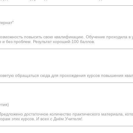
тернат"
возможность повысить свою квалификацию. Обучение проходила в 
 и без проблем. Результат хороший-100 баллов.
 советую обращаться сюда для прохождения курсов повышения ква
утия)
Предложено достаточное количество практического материала, кото
рам этих курсов. И всех с Днём Учителя!