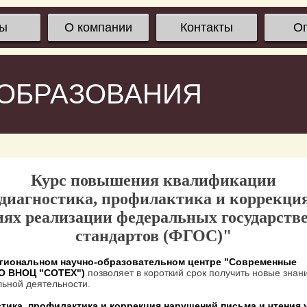
сы
О компании
Контакты
О
 ОБРАЗОВАНИЯ
Курс повышения квалификации
иагностика, профилактика и коррекци
виях реализации федеральных государст
стандартов (ФГОС)"
гиональном научно-образовательном центре "Современные
ОО ВНОЦ "СОТЕХ")
позволяет в короткий срок получить новые знан
ьной деятельности.
ика, профилактика и коррекция нарушений письма и чтения 