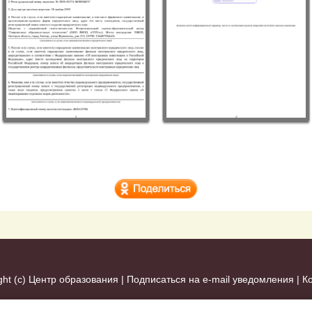
ght (c)
Центр образования
|
Подписаться на e-mail уведомления
|
К