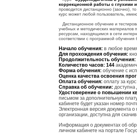
коррекционной работы с глухими 
проводится дистанционно (заочно), то
курс может любой пользователь, имею
Дистанционное обучение и тестиров
учебных и методических материалов 
ресурсам, находящимся в сети интерн
соответствии с программой обучения
Начало обучения:
в любое время
Для прохождения обучения:
кно
Продолжительность обучения:
Количество часов:
144
академиче
Форма обучения:
обучение с ис
Оценка качества освоения пр
Оплата обучения:
оплату за кур
Справка об обучении:
доступна 
Удостоверение о повышении к
письмом за дополнительную плату
кабинете будет указан номер поч
Электронная версия документа о
организации, доступна для скачи
Информация о документах об обр
личном кабинете на портале Госус