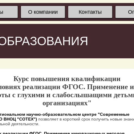
сы
О компании
Контакты
О
 ОБРАЗОВАНИЯ
Курс повышения квалификации
словиях реализации ФГОС. Применение 
оты с глухими и слабослышащими детьми
организациях"
гиональном научно-образовательном центре "Современные
ОО ВНОЦ "СОТЕХ")
позволяет в короткий срок получить новые знан
ьной деятельности.
ях реализации ФГОС. Применение инновационных методов