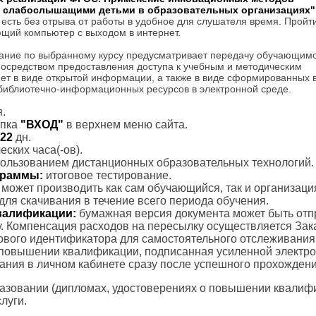
и слабослышащими детьми в образовательных организациях"
 есть без отрыва от работы в удобное для слушателя время. Пройт
щий компьютер с выходом в интернет.
ание по выбранному курсу предусматривает передачу обучающим
посредством предоставления доступа к учебным и методическим
ет в виде открытой информации, а также в виде сформированных 
 библиотечно-информационных ресурсов в электронной среде.
.
пка
"ВХОД"
в верхнем меню сайта.
22
дн.
ских часа(-ов).
пользованием дистанционных образовательных технологий.
ограммы:
итоговое тестирование.
с может производить как сам обучающийся, так и организаци
для скачивания в течение всего периода обучения.
валификации:
бумажная версия документа может быть отп
. Компенсация расходов на пересылку осуществляется Зак
тового идентификатора для самостоятельного отслеживания
 повышении квалификации, подписанная усиленной электр
вания в личном кабинете сразу после успешного прохождени
азовании (дипломах, удостоверениях о повышении квалифик
луги.