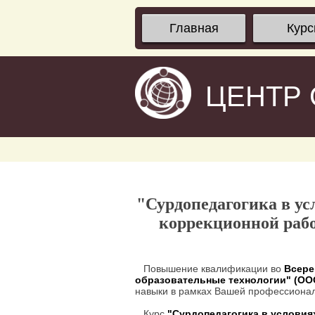
Главная
Кур
ЦЕНТР
"Сурдопедагогика в у
коррекционной раб
Повышение квалификации во
Всере
образовательные технологии" (О
навыки в рамках Вашей профессионал
Курс
"Сурдопедагогика в услови