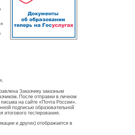
и
ся
в
я.
равлена Заказчику заказным
азчиком. После отправки в личном
 письма на сайте «Почта России».
онной подписью образовательной
я итогового тестирования.
ации и других) отображается в