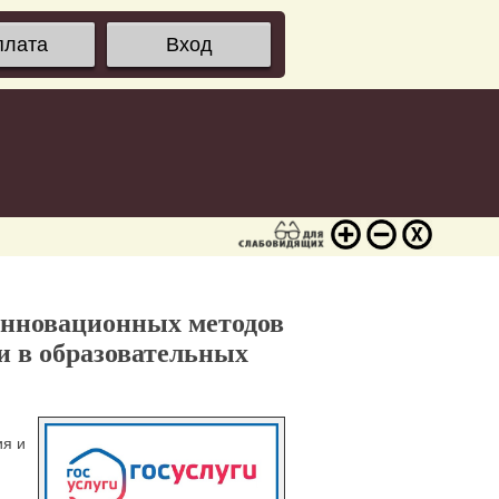
плата
Вход
инновационных методов
 в образовательных
ия и