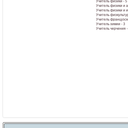
Учитель физики - 5
Учитель физики и а
Учитель физики и 
Учитель физкультур
Учитель французско
Учитель химии - 3
Учитель черчения -