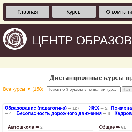
Главная
Курсы
О компан
ЦЕНТР ОБРАЗО
Дистанционные курсы пр
Все курсы ▼ (158)
Образование (педагогика)
ЖКХ
Пожарна
➠ 127
➠ 2
Безопасность дорожного движения
Кадро
➠ 4
➠ 8
Автошкола ➠
Общее ➠
2
61