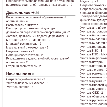
Преподаватель профессионального обучения по
Медиатор - 2
подготовке водителей транспортных средств - 2
Педагог-психолог - 
Секретарь учебной 
Дошкольное ➠
26
Социальный педагог
Тренер-преподават
Воспитатель дошкольной образовательной
физической культур
организации - 4
Тренер-преподавате
Воспитатель-аниматор - 2
Учитель английског
Инструктор по физической культуре
Учитель астрономии
дошкольной образовательной организации - 2
Учитель биологии -
Логопед. Дошкольный педагог-дефектолог - 4
Учитель биологии и
Методист ДОО - 2
Медиатор - 2
Учитель биологии и
Младший воспитатель - 2
Учитель географии 
Музыкальный руководитель - 2
Учитель ИЗО - 3
Педагог-психолог - 2
Учитель ИЗО и МХК 
Помощник воспитателя - 2
Учитель информати
Руководитель в дошкольной образовательной
Учитель истории - 
организации - 2
Учитель истории и 
Старший воспитатель - 2
Учитель-логопед - 
Начальное ➠
Учитель математики
8
Учитель математики
Секретарь учебной части - 2
Учитель музыки - 2
Учитель начальных классов - 2
Учитель мировой ху
Учитель-логопед - 4
Учитель немецкого 
Учитель ОБЖ - 2
Учитель обществоз
Учитель русского я
Учитель технологии