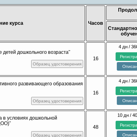
Продол
ние курса
Часов
Стандартно
обуче
4 дн / 36
е детей дошкольного возраста"
Регистр
16
Образец удостоверения
Описа
4 дн / 36
тивного развивающего образования
Регистр
16
Описа
Образец удостоверения
10 дн / 4
а в условиях дошкольной
ДОО)"
Регистр
48
Описа
Образец удостоверения