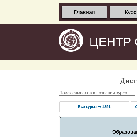
Главная
Кур
ЦЕНТР
Дист
Все курсы ➠ 1351
Образован