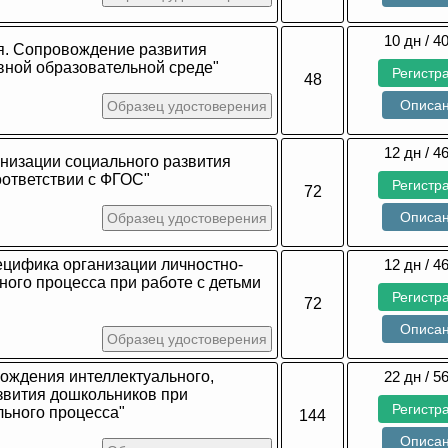
10 дн / 4
я. Сопровождение развития
вной образовательной среде"
Регистр
48
Описа
Образец удостоверения
12 дн / 4
низации социального развития
оответствии с ФГОС"
Регистр
72
Описа
Образец удостоверения
ецифика организации личностно-
12 дн / 4
ого процесса при работе с детьми
Регистр
72
Описа
Образец удостоверения
ождения интеллектуального,
22 дн / 5
звития дошкольников при
Регистр
ьного процесса"
144
Описа