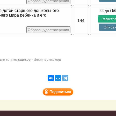
Образец удостоверения
е детей старшего дошкольного
22 дн / 5
него мира ребенка и его
Регистр
144
Описа
Образец удостоверения
для плательщиков - физических лиц