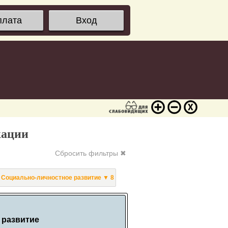
плата
Вход
кации
Сбросить фильтры ✖
Социально-личностное развитие ▼ 8
 развитие