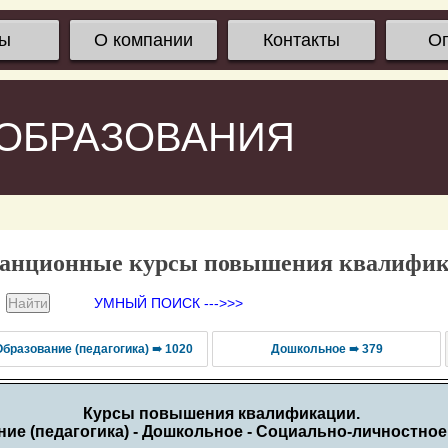
сы
О компании
Контакты
О
 ОБРАЗОВАНИЯ
анционные курсы повышения квалифи
УМНЫЙ ПОИСК --->>>
Образование (педагогика) ➠ 1020
Дошкольное ➠ 379
Курсы повышения квалификации.
ие (педагогика) - Дошкольное - Социально-личностное