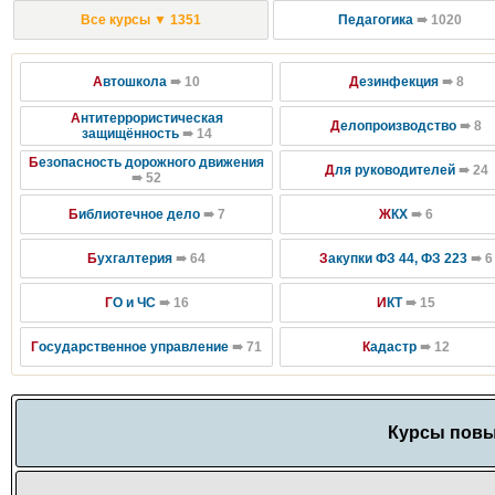
Все курсы ▼ 1351
Педагогика
➠ 1020
А
втошкола
➠ 10
Д
езинфекция
➠ 8
А
нтитеррористическая
Д
елопроизводство
➠ 8
защищённость
➠ 14
Б
езопасность дорожного движения
Д
ля руководителей
➠ 24
➠ 52
Б
иблиотечное дело
➠ 7
Ж
КХ
➠ 6
Б
ухгалтерия
➠ 64
З
акупки ФЗ 44, ФЗ 223
➠ 6
Г
О и ЧС
➠ 16
И
КТ
➠ 15
Г
осударственное управление
➠ 71
К
адастр
➠ 12
Курсы пов