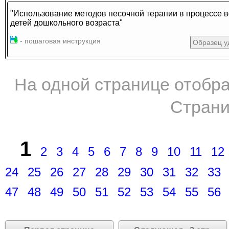
"Использование методов песочной терапии в процессе 
детей дошкольного возраста"
- пошаговая инструкция
Образец у
На одной странице отображ
Страни
1
2
3
4
5
6
7
8
9
10
11
12
24
25
26
27
28
29
30
31
32
33
47
48
49
50
51
52
53
54
55
56